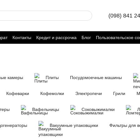
(098) 841 2
врат
Контакты
Кредит и рассрочка
Блог
Пользовательское с
ные камеры
Плиты
Посудомоечные машины
Кофеварки
Кофемолки
Электропечи
Грили
М
теры
Вафельницы
Соковыжималки
Л
догенераторы
Вакуумные упаковщики
Фильтры для 