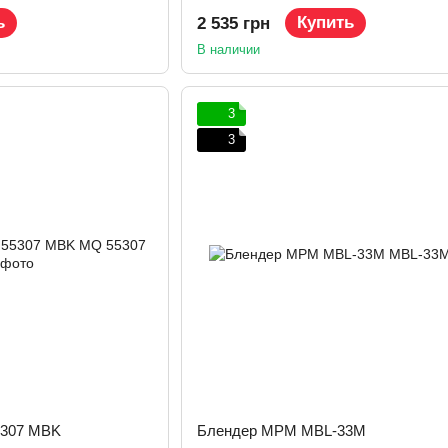
ь
Купить
2 535 грн
В наличии
3
3
5307 MBK
Блендер MPM MBL-33M