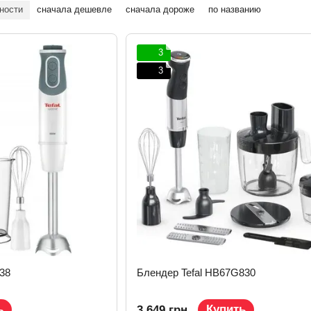
ности
сначала дешевле
сначала дороже
по названию
3
3
38
Блендер Tefal HB67G830
ь
Купить
3 649 грн