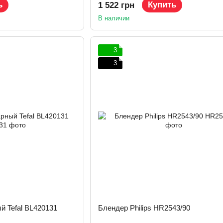
ь
Купить
1 522 грн
В наличии
3
3
й Tefal BL420131
Блендер Philips HR2543/90