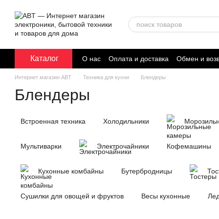
Перейти к основному контенту
Каталог
О нас
Оплата и доставка
Обмен и воз
Договор публичной оферты
Интернет магазин ABT
Техника для кухни
Блендеры
Блендеры
Встроенная техника
Холодильники
Морозиль
Мультиварки
Электрочайники
Кофемашины
Кухонные комбайны
Бутербродницы
Тос
Сушилки для овощей и фруктов
Весы кухонные
Ле