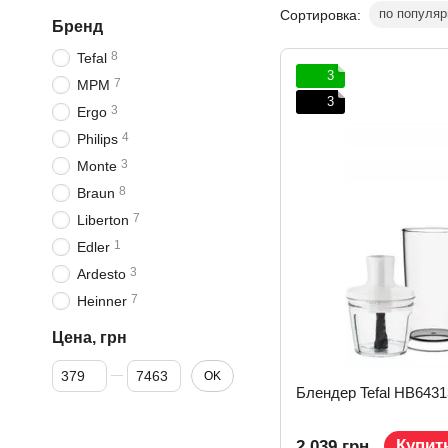
по популяр
Сортировка:
Бренд
8
Tefal
3
7
MPM
3
3
Ergo
4
Philips
3
Monte
8
Braun
7
Liberton
1
Edler
3
Ardesto
7
Heinner
Цена, грн
От Цена, грн
До Цена, грн
OK
Блендер Tefal HB6431
Купит
2 039 грн