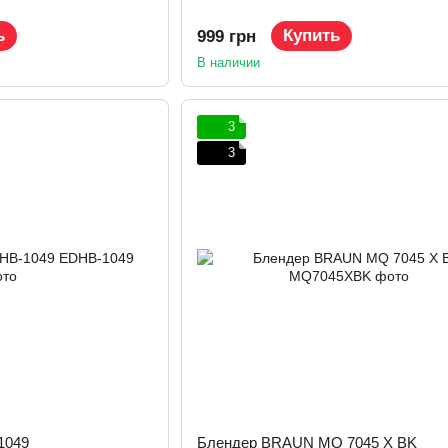
ь
Купить
999 грн
В наличии
3
3
1049
Блендер BRAUN MQ 7045 X BK