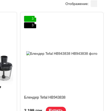
Отображение:
3
3
Блендер Tefal HB943838
Купить
2 199 грн