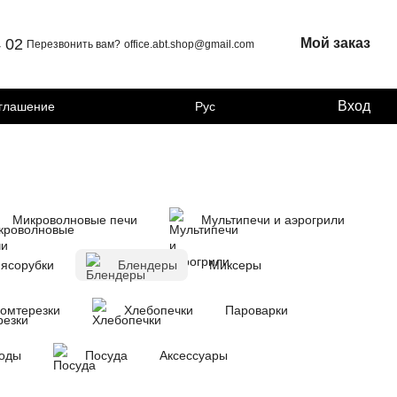
4 02
Мой заказ
Перезвонить вам?
office.abt.shop@gmail.com
Вход
оглашение
Рус
Микроволновые печи
Мультипечи и аэрогрили
ясорубки
Блендеры
Миксеры
омтерезки
Хлебопечки
Пароварки
воды
Посуда
Аксессуары