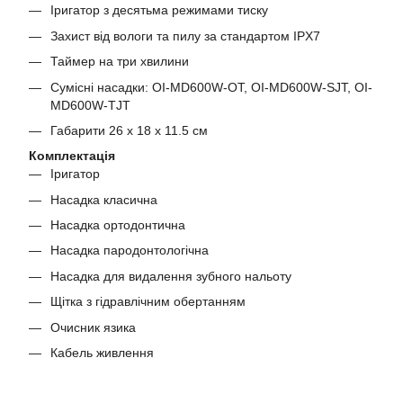
Іригатор з десятьма режимами тиску
Захист від вологи та пилу за стандартом IPX7
Таймер на три хвилини
Сумісні насадки: OI-MD600W-OT, OI-MD600W-SJT, OI-
MD600W-TJT
Габарити 26 х 18 х 11.5 см
Комплектація
Іригатор
Насадка класична
Насадка ортодонтична
Насадка пародонтологічна
Насадка для видалення зубного нальоту
Щітка з гідравлічним обертанням
Очисник язика
Кабель живлення