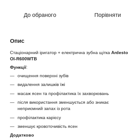
До обраного
Порівняти
Опис
Стаціонарний іригатор + електрична зубна щітка
Ardesto
OI-R600WTB
Функції
:
очищення поверхні зубів
видалення залишків їжі
масаж ясен та профілактика їх захворювань
після використання зменшується або зникає
неприємний запах із рота
профілактика карієсу
зменшує кровоточивість ясен
Додатково