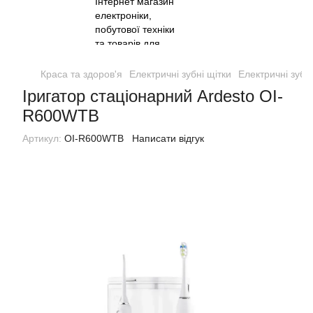
Краса та здоров'я
Електричні зубні щітки
Електричні зубні
Іригатор стаціонарний Ardesto OI-
R600WTB
Артикул:
OI-R600WTB
Написати відгук