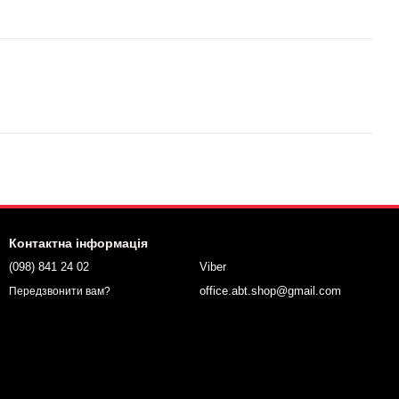
Контактна інформація
(098) 841 24 02
Viber
office.abt.shop@gmail.com
Передзвонити вам?