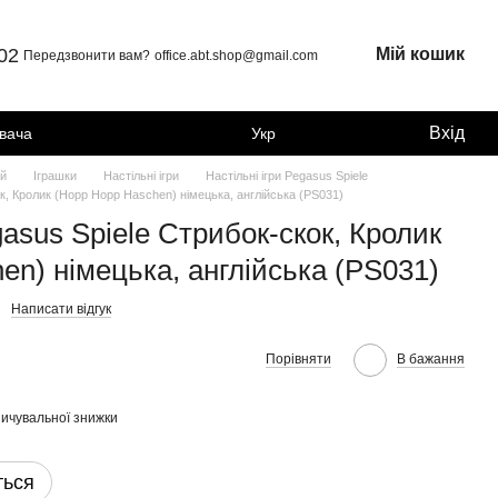
 02
Мій кошик
Передзвонити вам?
office.abt.shop@gmail.com
Вхід
увача
Укр
ей
Іграшки
Настільні ігри
Настільні ігри Pegasus Spiele
к, Кролик (Hopp Hopp Haschen) німецька, англійська (PS031)
asus Spiele Стрибок-скок, Кролик
en) німецька, англійська (PS031)
Написати відгук
Порівняти
В бажання
ичувальної знижки
ться