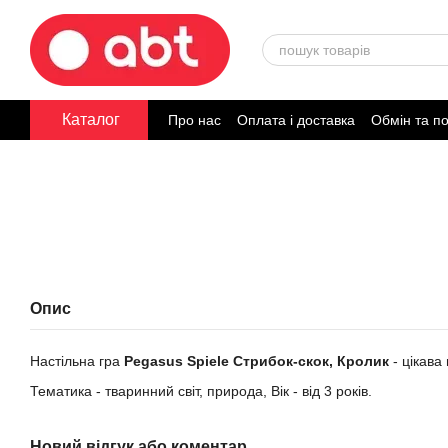
Перейти до основного контенту
Каталог
Про нас
Оплата і доставка
Обмін та п
Договір публічної оферти
Опис
Настільна гра
Pegasus Spiele Стрибок-скок, Кролик
- цікава 
Тематика - тваринний світ, природа, Вік - від 3 років.
Новий відгук або коментар