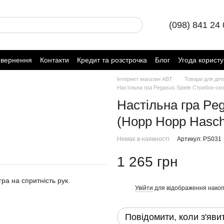
(098) 841 24
овернення
Контакти
Кредит та розстрочка
Блог
Угода корист
Інтернет магазин ABT
Товари для діт
Настільна гра Pegasus Spiele Стрибок-ско
Настільна гра Peg
(Hopp Hopp Hasch
Немає в наявності
Артикул: PS031
1 265 грн
гра на спритність рук.
Увійти
для відображення накоп
%
Повідомити, коли з'яви