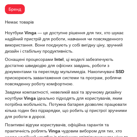
Бренд
Немає товарів
Ноутбуки
Vinga
— це доступне рішення для тих, хто шукає
надійний пристрій для роботи, навчання чи повсякденного
використання. Вони поєднують у собі вигідну ціну, зручний
дизайн і стабільну продуктивність.
Оснащені процесорами
Intel
, ці моделі забезпечують
достатню швидкодію для офісних завдань, роботи з
документами та перегляду мультимедіа. Накопичувачі
SSD
прискорюють завантаження системи та програм, роблячи
повсякденну роботу комфортною.
Завдяки компактності, невеликій вазі та зручному дизайну
ноутбуки
Vinga
ідеально підходять для користувачів, яким
потрібна мобільність. Потужна батарея дозволяє працювати
кілька годин без підзарядки, що робить ці пристрої зручними
для роботи в дорозі.
Позитивні відгуки користувачів, офіційна гарантія та
практичність роблять
Vinga
чудовим вибором для тих, хто