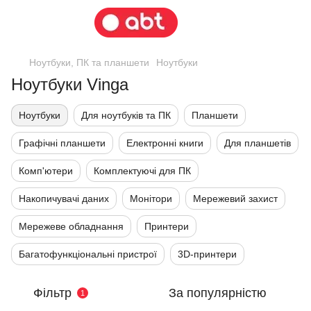
Ноутбуки, ПК та планшети
Ноутбуки
Ноутбуки Vinga
Ноутбуки
Для ноутбуків та ПК
Планшети
Графічні планшети
Електронні книги
Для планшетів
Комп'ютери
Комплектуючі для ПК
Накопичувачі даних
Монітори
Мережевий захист
Мережеве обладнання
Принтери
Багатофункціональні пристрої
3D-принтери
Фільтр
За популярністю
1