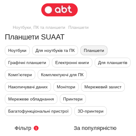
Ноутбуки, ПК та планшети
Планшети
Планшети SUAAT
Ноутбуки
Для ноутбуків та ПК
Планшети
Графічні планшети
Електронні книги
Для планшетів
Комп'ютери
Комплектуючі для ПК
Накопичувачі даних
Монітори
Мережевий захист
Мережеве обладнання
Принтери
Багатофункціональні пристрої
3D-принтери
Фільтр
За популярністю
1