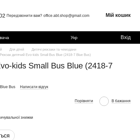
 02
Мій кошик
Передзвонити вам?
office.abt.shop@gmail.com
Вхід
увача
Укр
ей
Для дітей
Дитячі рюкзаки та чемодани
Рюкзак дитячий Evo-kids Small Bus Blue (2418-7 Blue Bus)
o-kids Small Bus Blue (2418-7
 Blue Bus
Написати відгук
Порівняти
В бажання
ичувальної знижки
ться