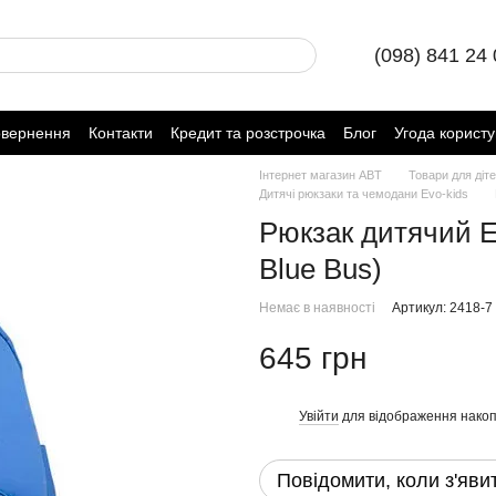
(098) 841 24
овернення
Контакти
Кредит та розстрочка
Блог
Угода корист
Інтернет магазин ABT
Товари для діт
Дитячі рюкзаки та чемодани Evo-kids
Рюкзак дитячий Ev
Blue Bus)
Немає в наявності
Артикул: 2418-7
645 грн
Увійти
для відображення накоп
%
Повідомити, коли з'яви