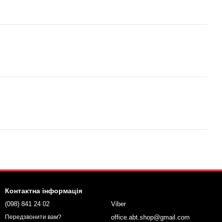
Контактна інформація
(098) 841 24 02
Viber
office.abt.shop@gmail.com
Передзвонити вам?