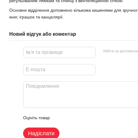
регульованим лямкам та спинці з вентиляційною сіткою.
Основне відділення доповнено кількома кишенями для зручног
книг, іграшок та канцелярії.
Новий відгук або коментар
Увійти за допомого
Оцініть товар
Надіслати