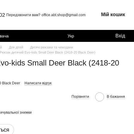
 02
Мій кошик
Передзвонити вам?
office.abt.shop@gmail.com
Вхід
увача
Укр
ей
Для дітей
Дитячі рюкзаки та чемодани
Рюкзак дитячий Evo-kids Small Deer Black (2418-20 Black Deer)
o-kids Small Deer Black (2418-20
0 Black Deer
Написати відгук
Порівняти
В бажання
ичувальної знижки
ться