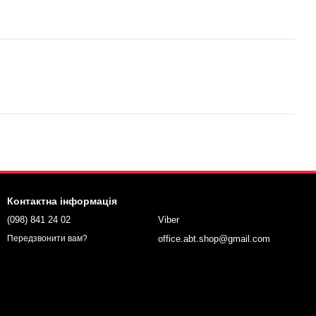
Контактна інформація
(098) 841 24 02
Viber
office.abt.shop@gmail.com
Передзвонити вам?