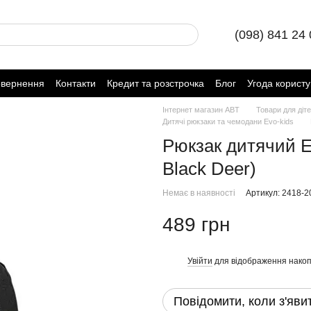
(098) 841 24
овернення
Контакти
Кредит та розстрочка
Блог
Угода корист
Інтернет магазин ABT
Товари для діт
Дитячі рюкзаки та чемодани Evo-kids
Рюкзак дитячий Ev
Black Deer)
Немає в наявності
Артикул: 2418-2
489 грн
Увійти
для відображення накоп
%
Повідомити, коли з'яви