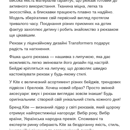
Висока якість матеріалів гарантує, що рюкзак готовий до
активного використання. Тканина міцна, легка та
зносостійка, а блискавки працюють плавно та надійно.
Модель зберігатиме свій первісний вигляд протягом
тривалого часу. Поєднання різних приємних на дотик
фактур захоплює дитину і робить знайомство з рюкзаком
ще цікавішим.
Рюкзак у ліцензійному дизайні Transformers подарує
радість та натхнення.
Фішка цього рюкзака — нашивка з липучкою, яка дає
можливість легко змінювати його дизайн під настрій.
Бейджі кріпляться на липучку, що дозволяє швидко
кастомізувати рюкзак у будь-якому стилі.
У Kite є величезний асортимент різних бейджів, трендових
підвісок і брелоків. Хочеш новий образ? Просто змінюй
аксесуари: вжух і рюкзак виглядає зовсім інакше! Будь
оригінальним: створюй свій унікальний стиль кожного дня!
Бренд Kite — визнаний лідер у світі рюкзаків, який щороку
отримує найпрестижніші нагороди: Вибір року, Вибір
країни, Українська народна премія. Споживачі та
експерти ринку обирають Kite за бездоганну якість, стиль,