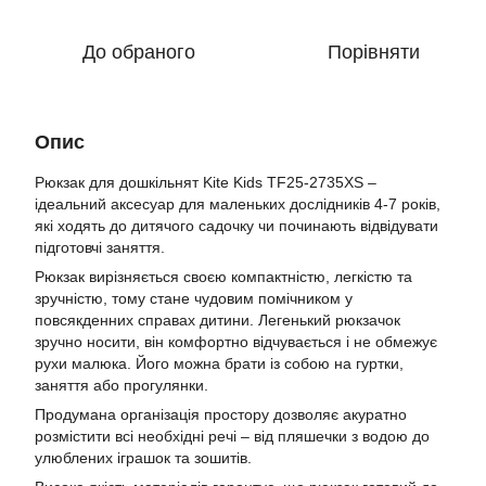
До обраного
Порівняти
Опис
Рюкзак для дошкільнят Kite Kids TF25-2735XS –
ідеальний аксесуар для маленьких дослідників 4-7 років,
які ходять до дитячого садочку чи починають відвідувати
підготовчі заняття.
Рюкзак вирізняється своєю компактністю, легкістю та
зручністю, тому стане чудовим помічником у
повсякденних справах дитини. Легенький рюкзачок
зручно носити, він комфортно відчувається і не обмежує
рухи малюка. Його можна брати із собою на гуртки,
заняття або прогулянки.
Продумана організація простору дозволяє акуратно
розмістити всі необхідні речі – від пляшечки з водою до
улюблених іграшок та зошитів.