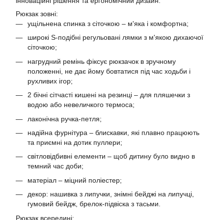
інноваційні рішення та ергономічний дизайн.
Рюкзак зовні:
ущільнена спинка з сіточкою – м'яка і комфортна;
широкі S-подібні регульовані лямки з м'якою дихаючої
сіточкою;
нагрудний ремінь фіксує рюкзачок в зручному
положенні, не дає йому бовтатися під час ходьби і
рухливих ігор;
2 бічні сітчасті кишені на резинці – для пляшечки з
водою або невеличкого термоса;
лаконічна ручка-петля;
надійна фурнітура – блискавки, які плавно працюють
та приємні на дотик пуллери;
світловідбивні елементи – щоб дитину було видно в
темний час доби;
матеріал – міцний поліестер;
декор: нашивка з липучки, знімні бейджі на липучці,
гумовий бейдж, брелок-підвіска з тасьми.
Рюкзак всередині: