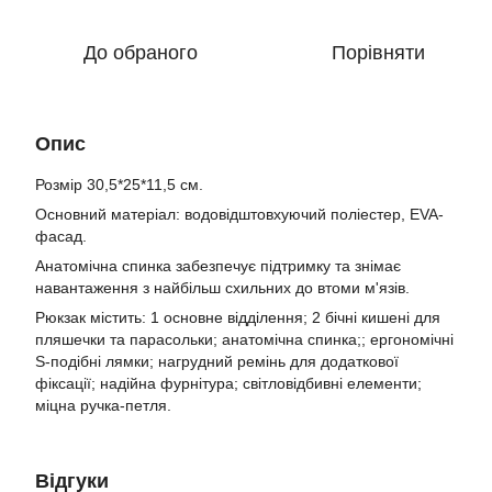
До обраного
Порівняти
Опис
Розмір 30,5*25*11,5 см.
Основний матеріал: водовідштовхуючий поліестер, EVA-
фасад.
Анатомічна спинка забезпечує підтримку та знімає
навантаження з найбільш схильних до втоми м'язів.
Рюкзак містить: 1 основне відділення; 2 бічні кишені для
пляшечки та парасольки; анатомічна спинка;; ергономічні
S-подібні лямки; нагрудний ремінь для додаткової
фіксації; надійна фурнітура; світловідбивні елементи;
міцна ручка-петля.
Відгуки