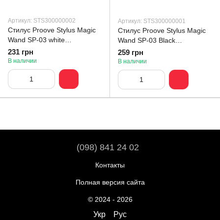
Артикул: STS300000002
Артикул: STS300000001
Стилус Proove Stylus Magic
Стилус Proove Stylus Magic
Wand SP-03 white
Wand SP-03 Black
(STS300000002)
(STS300000001)
231 грн
259 грн
В наличии
В наличии
(098) 841 24 02
Контакты
Полная версия сайта
© 2024 - 2026
Укр
Рус