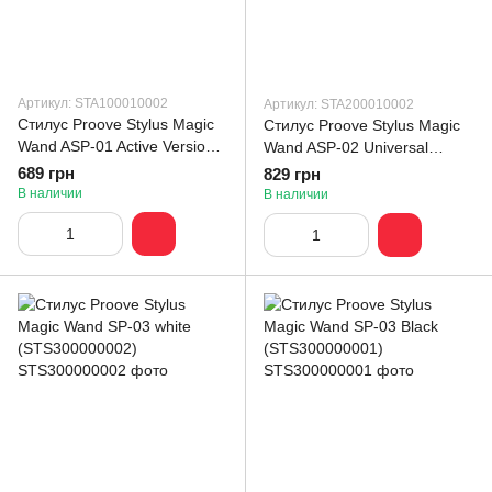
Артикул: STA100010002
Артикул: STA200010002
Стилус Proove Stylus Magic
Стилус Proove Stylus Magic
Wand ASP-01 Active Version
Wand ASP-02 Universal
white (STA100010002)
Version white
689 грн
829 грн
(STA200010002)
В наличии
В наличии