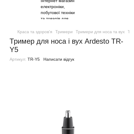
Краса та здоров'я
Тримери
Тримери для носа та вух
Три
Тример для носа і вух Ardesto TR-
Y5
Артикул:
TR-Y5
Написати відгук