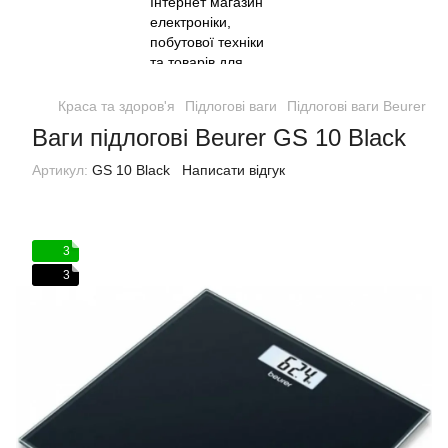
Краса та здоров'я
Підлогові ваги
Підлогові ваги Beurer
В
Ваги підлогові Beurer GS 10 Black
Артикул:
GS 10 Black
Написати відгук
3
3