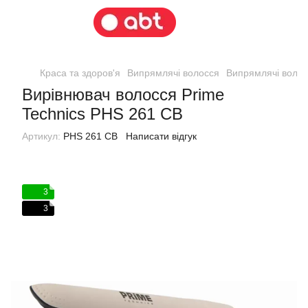
Краса та здоров'я
Випрямлячі волосся
Випрямлячі волос
Вирівнювач волосся Prime
Technics PHS 261 CB
Артикул:
PHS 261 CB
Написати відгук
3
3