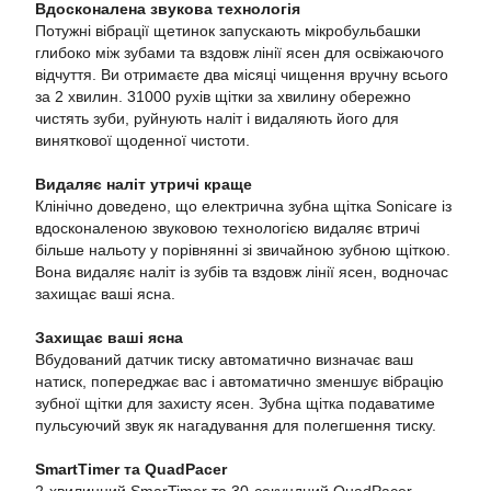
Вдосконалена звукова технологія
Потужні вібрації щетинок запускають мікробульбашки
глибоко між зубами та вздовж лінії ясен для освіжаючого
відчуття. Ви отримаєте два місяці чищення вручну всього
за 2 хвилин. 31000 рухів щітки за хвилину обережно
чистять зуби, руйнують наліт і видаляють його для
виняткової щоденної чистоти.
Видаляє наліт утричі краще
Клінічно доведено, що електрична зубна щітка Sonicare із
вдосконаленою звуковою технологією видаляє втричі
більше нальоту у порівнянні зі звичайною зубною щіткою.
Вона видаляє наліт із зубів та вздовж лінії ясен, водночас
захищає ваші ясна.
Захищає ваші ясна
Вбудований датчик тиску автоматично визначає ваш
натиск, попереджає вас і автоматично зменшує вібрацію
зубної щітки для захисту ясен. Зубна щітка подаватиме
пульсуючий звук як нагадування для полегшення тиску.
SmartTimer та QuadPacer