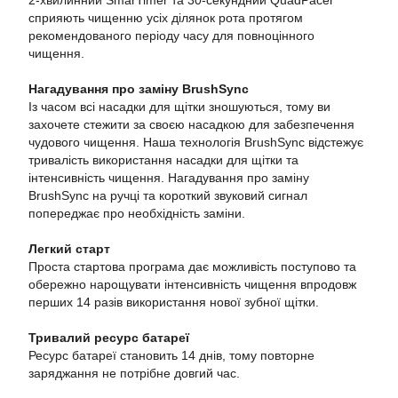
2-хвилинний SmarTimer та 30-секундний QuadPacer
сприяють чищенню усіх ділянок рота протягом
рекомендованого періоду часу для повноцінного
чищення.
Нагадування про заміну BrushSync
Із часом всі насадки для щітки зношуються, тому ви
захочете стежити за своєю насадкою для забезпечення
чудового чищення. Наша технологія BrushSync відстежує
тривалість використання насадки для щітки та
інтенсивність чищення. Нагадування про заміну
BrushSync на ручці та короткий звуковий сигнал
попереджає про необхідність заміни.
Легкий старт
Проста стартова програма дає можливість поступово та
обережно нарощувати інтенсивність чищення впродовж
перших 14 разів використання нової зубної щітки.
Тривалий ресурс батареї
Ресурс батареї становить 14 днів, тому повторне
заряджання не потрібне довгий час.