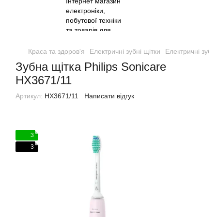
Краса та здоров'я
Електричні зубні щітки
Електричні зубні
Зубна щітка Philips Sonicare
HX3671/11
Артикул:
HX3671/11
Написати відгук
3
3