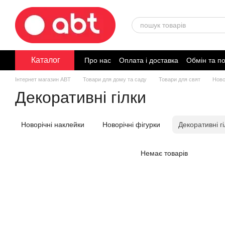
Перейти до основного контенту
Каталог
Про нас
Оплата і доставка
Обмін та п
Договір публічної оферти
Інтернет магазин ABT
Товари для дому та саду
Товари для свят
Ново
Декоративні гілки
Новорічні наклейки
Новорічні фігурки
Декоративні г
Немає товарів