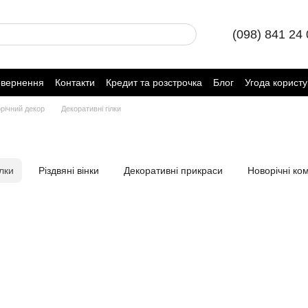
(098) 841 24
овернення
Контакти
Кредит та розстрочка
Блог
Угода корист
річний декор
Декоративні гілки
ілки
Різдвяні вінки
Декоративні прикраси
Новорічні ком