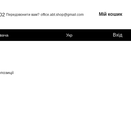
 02
Мій кошик
Передзвонити вам?
office.abt.shop@gmail.com
Вхід
увача
Укр
позиції