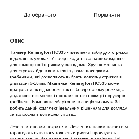
До обраного
Порівняти
Опис
Тример Remington HC335
- ідеальний вибір для стрижки
в домашніх умовах. У набір входить все найнеобхідніше
для комфортної стрижки у вас вдома. Зручна машинка
для стрижки йде в комплекті з двома насадками-
гребенями, які дозволяють вибрати довжину стрижки в
діапазоні 6-18мм.
Машинка Remington HC335
може
працювати як від мережі, так і в бездротовому режимі, а
додатково в комплекті поставляються ножиці і перукарня
гребінець. Компактне зберігання в спеціальному кейсі
робить даний комплект ідеальним рішенням для догляду
за волоссям в домашніх умовах.
Леза з титановим покриттям. Леза з титановим покриттям
гарантують виняткову точність стрижки і прослужать