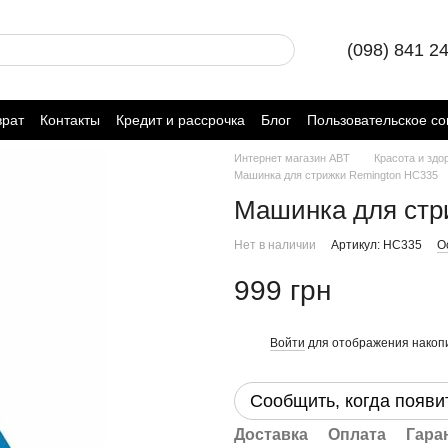
(098) 841 2
врат
Контакты
Кредит и рассрочка
Блог
Пользовательское с
Интернет магазин ABT
Красота и здо
Машинка для стрижки Remington HC335
Машинка для стр
Нет в наличии
Артикул: HC335
О
999 грн
Войти
для отображения накопи
%
Сообщить, когда появи
Доставка
Оплата
Гара