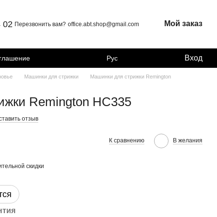
4 02
Мой заказ
Перезвонить вам?
office.abt.shop@gmail.com
Вход
оглашение
Рус
ровье
Машинки для стрижки
Машинки для стрижки Remington
ижки Remington HC335
ставить отзыв
К сравнению
В желания
тельной скидки
тся
нтия