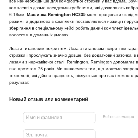
все найнеобхідніше для комфортної стрижки у вас вдома. Зру
комплекті з двома насадками-гребенями, які дозволяють вибра
6-18мм.
Машинка Remington HC335
може працювати як від ме
режимі, а додатково в комплекті поставляються ножиці і перук
зберігання в спеціальному кейсі робить даний комплект ідеал
волоссям в домашніх умовах.
Леза з титановим покриттям. Леза з титановим покриттям гаран
стрижки і прослужать значно довше, без додатковий заточки, в 
лезами з нержавіючої сталі. Remington. Remington допомагає 
вже протягом 75 років. Ми пишаємося тим, що можемо запропо
технології, які дійсно працюють, піклуються про вас і кожного
результат.
Новый отзыв или комментарий
Войти с помощью