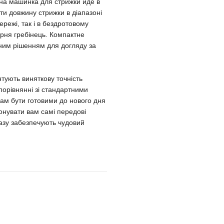
чна машинка для стрижки йде в
ти довжину стрижки в діапазоні
режі, так і в бездротовому
арня гребінець. Компактне
ьним рішенням для догляду за
тують виняткову точність
порівнянні зі стандартними
вам бути готовими до нового дня
нувати вам самі передові
 разу забезпечують чудовий