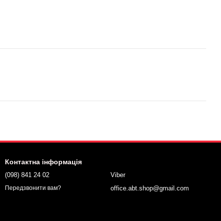
Контактна інформація
(098) 841 24 02
Viber
office.abt.shop@gmail.com
Передзвонити вам?