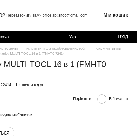
 02
Мій кошик
Передзвонити вам?
office.abt.shop@gmail.com
Вхід
увача
Укр
інструменти
Інструменти для оздоблювальних робіт
Ножі, мультитули
tanley MULTI-TOOL 16 в 1 (FMHT0-72414)
y MULTI-TOOL 16 в 1 (FMHT0-
-72414
Написати відгук
Порівняти
В бажання
ичувальної знижки
ться