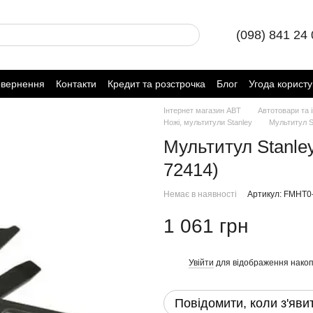
(098) 841 24
овернення
Контакти
Кредит та розстрочка
Блог
Угода корист
Інтернет магазин ABT
Автотовари та 
Ножі, мультитули Stanley
Мультитул S
Мультитул Stanle
72414)
Немає в наявності
Артикул: FMHT0
1 061 грн
Увійти
для відображення накоп
%
Повідомити, коли з'яви