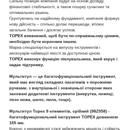
Сильну позицію компанія будує на основі досвіду,
фінансової стабільності, а також пошуку сучасних та
оптимальних рішень.
Грунтуючись на надійному фундаменті, компанія формує
нову дійсність – спільно долає перешкоди, втілює
загальне бачення і досягає успіхів.
TOPEX впевнений, щоб бути по-справжньому цінним,
необхідно бути корисним іншим.
Марка спеціалізується на випуску інструментів і
аксесуарів найвищої якості за доступною ціною.
TOPEX виконує функцію піклувальника, який керує і
надає підтримку.
Мультитул — це багатофункціональний інструмент,
який має вигляд складних пасатижів з порожніми
ручками, з внутрішньої і зовнішньої сторони яких
заховані додаткові інструменти (викрутка, ножиці,
лезо ножа, шило, пила, тощо).
Мультитул Topex 9 елементів, срібний (98Z058) -
багатофункціональний інструмент TOPEX довжиною
165 мм.
Корпус з нержавіючої сталі забезпечить міцність і стійкість