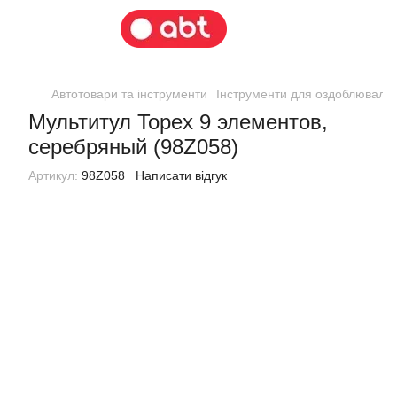
Автотовари та інструменти
Інструменти для оздоблювальн
Мультитул Topex 9 элементов,
серебряный (98Z058)
Артикул:
98Z058
Написати відгук