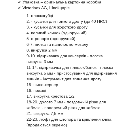
✔ Упаковка – оригінальна картонна коробка.
✔ Victorinox AG, Швейцарія.
1. плоскогубці
2. - кусачки для тонкого дроту (до 40 HRC)
3. - кусачки для жорсткого дроту
4. великий клинок (одноручний)
5. стропоріз (одноручний)
6-7. пилка та напилок по металу
8. викрутка 2 мм
9-10. відкривачка для консервів - плоска
викрутка 3 мм
11-14. відкривачка для пляшок/банок - плоска
викрутка 5 мм - пристосування для відкривання
ящиків - інструмент для згинання дроту
15. шило-кернер
16. ножиці
17. викрутка хрестова 1/2
18-20. долото 7 мм - поздовжній різак для
кабелю - поперечний різак для кабелю
21. викрутка 7,5 мм
22-23. люфт для штопора та кріплення кліпа
(продаються окремо)