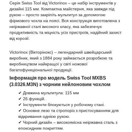
Серія Swiss Tool від Victorinox – це набір інструментів у
дизайні 115 мм. Компактна майстерня, яка завжди під
рукою – просто закріпіть мультитул за допомогою
фірмового чохла на поясі. Вся конструкція виготовлена з
неіржавної сталі високого класу, яка забезпечує
продуктивність та міцність усіх пристроїв, надійний захист
від корозії.
Victorinox (Вікторінокс) – легендарний швейцарський
виробник, який з 1884 року займається розробкою та
виробництвом найкращої у світі ножової
багатофункціональної продукції.
Інформація про модель Swiss Tool MXBS
(3.0326.M3N) з чорним нейлоновим чохлом
✔ Довжина мультитула: 115 мм
✔ 26 функцій.
✔ Інструменти блокуються у робочому стані.
✔ Основне лезо та стропоріз з пристосуванням для
відкривання однією рукою.
✔ Чорний дизайн – високоякісна неіржавна сталь з
епоксидним покриттям.