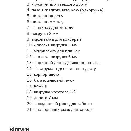
3. - кусачки для твердого дроту
4. лезо з гладкою заточкою (одноручне)
5. пилка по дереву
6. пилка по металу
7. - напилок для металу
8. викрутка 2 мм
9. відкривачка для консервів
10..- плоска викрутка 3 мм
11. відкривачка для пляшок
12. - плоска викрутка 6 мм
13. - пристрій для відкривання ящиків
14. - інструмент для згинання дроту
15. кернер-шило
16. багатоцільовий гачок
17. ножиці
18. викрутка хрестова 1/2
19. долото 7 мм
20. - поздовжній різак для кабелю
21. - поперечний різак для кабелю
Відгуки