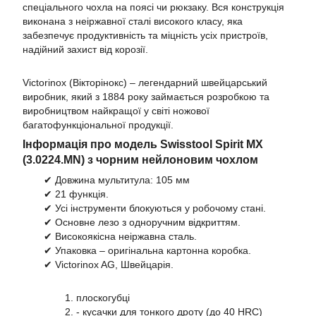
спеціального чохла на поясі чи рюкзаку. Вся конструкція
виконана з неіржавної сталі високого класу, яка
забезпечує продуктивність та міцність усіх пристроїв,
надійний захист від корозії.
Victorinox (Вікторінокс) – легендарний швейцарський
виробник, який з 1884 року займається розробкою та
виробництвом найкращої у світі ножової
багатофункціональної продукції.
Інформація про модель Swisstool Spirit MX
(3.0224.MN) з чорним нейлоновим чохлом
✔ Довжина мультитула: 105 мм
✔ 21 функція.
✔ Усі інструменти блокуються у робочому стані.
✔ Основне лезо з одноручним відкриттям.
✔ Високоякісна неіржавна сталь.
✔ Упаковка – оригінальна картонна коробка.
✔ Victorinox AG, Швейцарія.
1. плоскогубці
2. - кусачки для тонкого дроту (до 40 HRC)