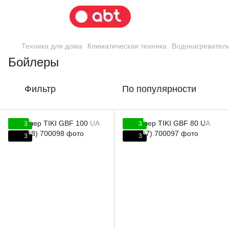
Техника для дома
Климатическая техника
Водонагревател
Бойлеры
Фильтр
По популярности
3
3
3
3