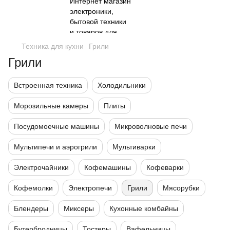
Техника для кухни
Грили
Грили
Встроенная техника
Холодильники
Морозильные камеры
Плиты
Посудомоечные машины
Микроволновые печи
Мультипечи и аэрогрили
Мультиварки
Электрочайники
Кофемашины
Кофеварки
Кофемолки
Электропечи
Грили
Мясорубки
Блендеры
Миксеры
Кухонные комбайны
Бутербродницы
Тостеры
Вафельницы