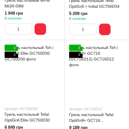
Гриль настольный MPM
Гриль настольный Tefal
MGR-09M
OptiGrill + Initial GC706D34
1 949 грн
5 209 грн
В наличии
В наличии
3
3
3
3
Артикул: GC750D30
Артикул: GC716D12
Гриль настольный Tefal
Гриль настольный Tefal
OptiGrill Elite GC750D30
OptiGrill+ GC716
(GC716D12)
6 849 грн
9 189 грн