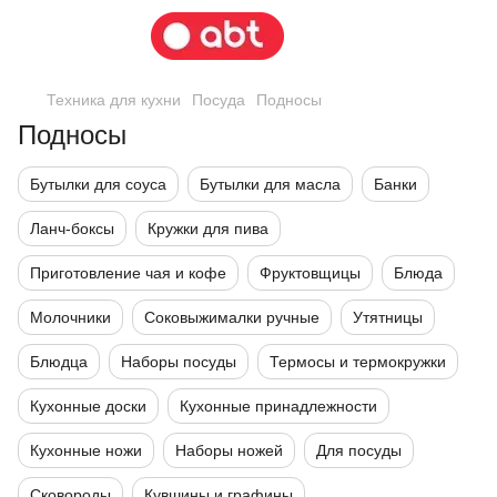
Техника для кухни
Посуда
Подносы
Подносы
Бутылки для соуса
Бутылки для масла
Банки
Ланч-боксы
Кружки для пива
Приготовление чая и кофе
Фруктовщицы
Блюда
Молочники
Соковыжималки ручные
Утятницы
Блюдца
Наборы посуды
Термосы и термокружки
Кухонные доски
Кухонные принадлежности
Кухонные ножи
Наборы ножей
Для посуды
Сковороды
Кувшины и графины