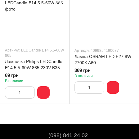
Артикул: LEDCandle E14 5.5-60W
Артикул: 4099854190087
865
Лампа OSRAM LED E27 8W
Лампочка Philips LEDCandle
2700К A60
E14 5.5-60W 865 230V B35
369 грн
ND ESS
69 грн
В наличии
В наличии
(098) 841 24 02