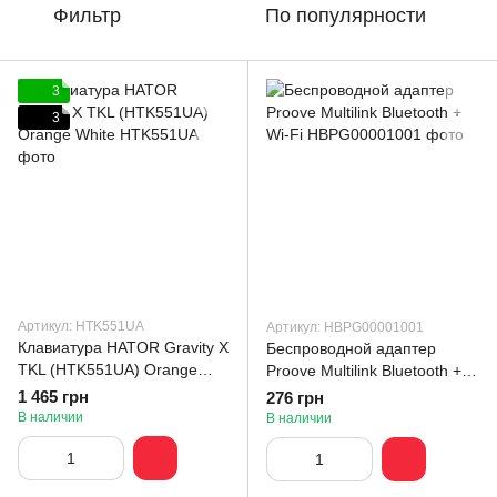
Фильтр
По популярности
3
3
Артикул: HTK551UA
Артикул: HBPG00001001
Клавиатура HATOR Gravity X
Беспроводной адаптер
TKL (HTK551UA) Orange
Proove Multilink Bluetooth +
White
Wi-Fi
1 465 грн
276 грн
В наличии
В наличии