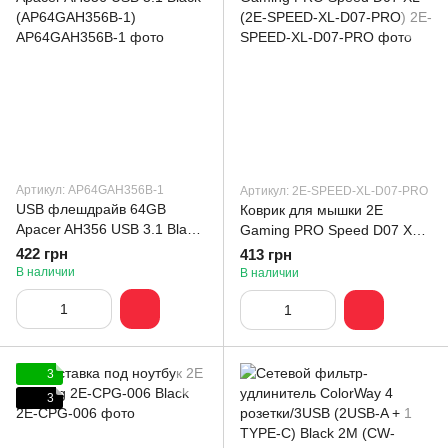
Артикул: AP64GAH356B-1
Артикул: 2E-SPEED-XL-D07-PRO
USB флешдрайв 64GB
Коврик для мышки 2E
Apacer AH356 USB 3.1 Black
Gaming PRO Speed D07 XL
(AP64GAH356B-1)
(2E-SPEED-XL-D07-PRO)
422 грн
413 грн
В наличии
В наличии
3
3