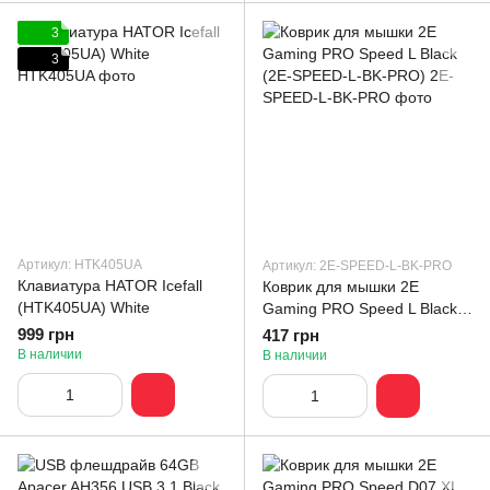
3
3
Артикул: HTK405UA
Артикул: 2E-SPEED-L-BK-PRO
Клавиатура HATOR Icefall
Коврик для мышки 2E
(HTK405UA) White
Gaming PRO Speed L Black
(2E-SPEED-L-BK-PRO)
999 грн
417 грн
В наличии
В наличии