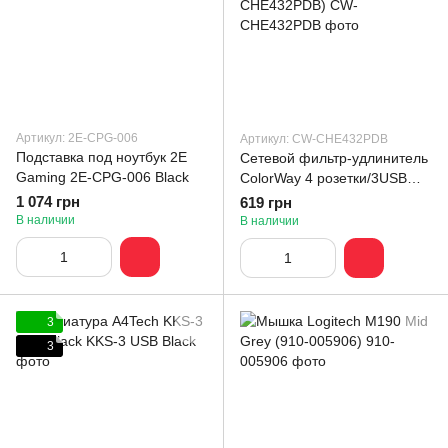
Артикул: 2E-CPG-006
Артикул: CW-CHE432PDB
Подставка под ноутбук 2E
Сетевой фильтр-удлинитель
Gaming 2E-CPG-006 Black
СolorWay 4 розетки/3USB
(2USB-A + 1 TYPE-C) Black
1 074 грн
619 грн
2M (CW-CHE432PDB)
В наличии
В наличии
3
3