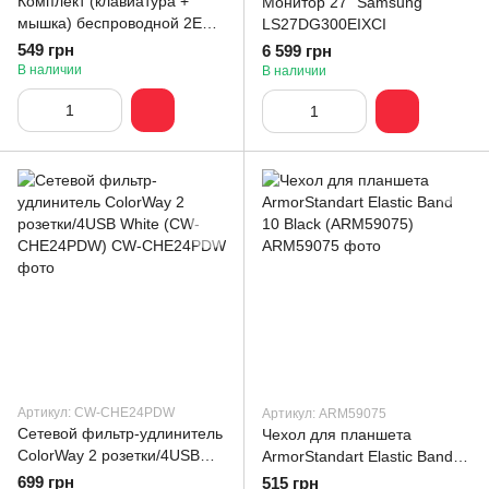
Комплект (клавиатура +
Монитор 27" Samsung
мышка) беспроводной 2E
LS27DG300EIXCI
MK420 WL Black (2E-
549 грн
6 599 грн
MK420WB_UA)
В наличии
В наличии
Артикул: CW-CHE24PDW
Артикул: ARM59075
Сетевой фильтр-удлинитель
Чехол для планшета
СolorWay 2 розетки/4USB
ArmorStandart Elastic Band
White (CW-CHE24PDW)
10 Black (ARM59075)
699 грн
515 грн