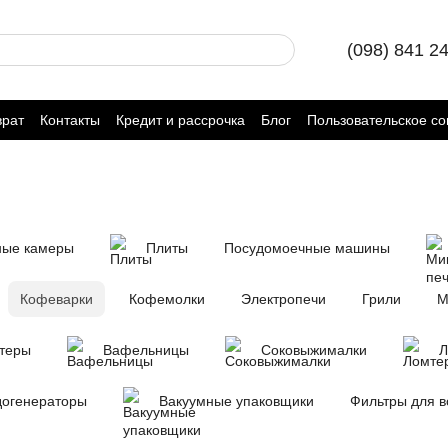
(098) 841 2
врат
Контакты
Кредит и рассрочка
Блог
Пользовательское с
ные камеры
Плиты
Посудомоечные машины
Кофеварки
Кофемолки
Электропечи
Грили
М
теры
Вафельницы
Соковыжималки
Л
догенераторы
Вакуумные упаковщики
Фильтры для 