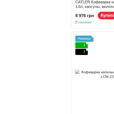
CATLER Кофеварка к
1.6л, капсулы, молот
управл., автом. капу
Купит
8 976 грн
В наличии
Новинка
3
3