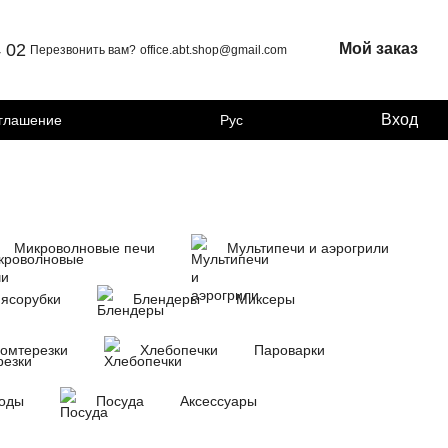
4 02
Мой заказ
Перезвонить вам?
office.abt.shop@gmail.com
Вход
оглашение
Рус
Микроволновые печи
Мультипечи и аэрогрили
ясорубки
Блендеры
Миксеры
омтерезки
Хлебопечки
Пароварки
воды
Посуда
Аксессуары