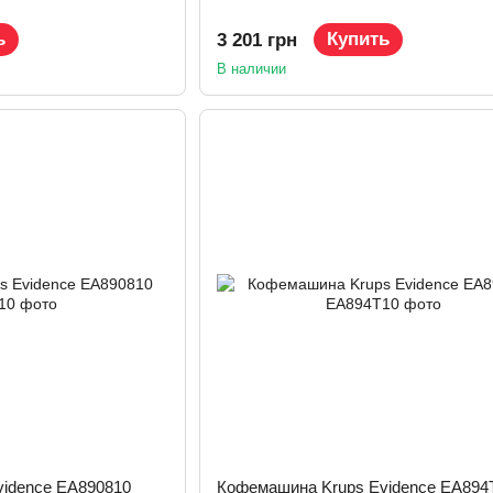
ь
Купить
3 201 грн
В наличии
idence EA890810
Кофемашина Krups Evidence EA894