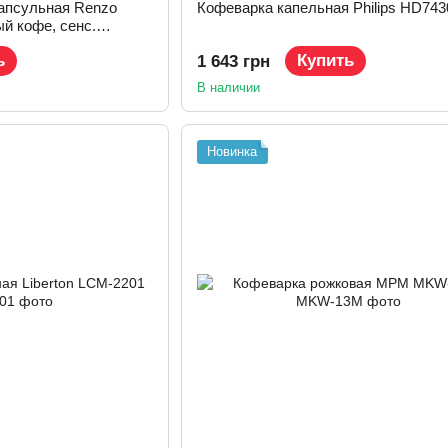
апсульная Renzo
Кофеварка капельная Philips HD743
ый кофе, сенс.
чинатор, черный
ь
Купить
1 643 грн
В наличии
Новинка