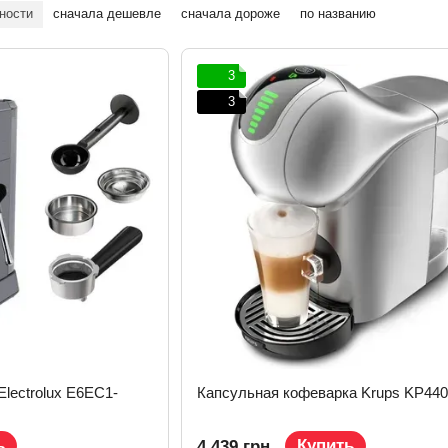
ности
сначала дешевле
сначала дороже
по названию
3
3
lectrolux E6EC1-
Капсульная кофеварка Krups KP44
ь
Купить
4 439 грн