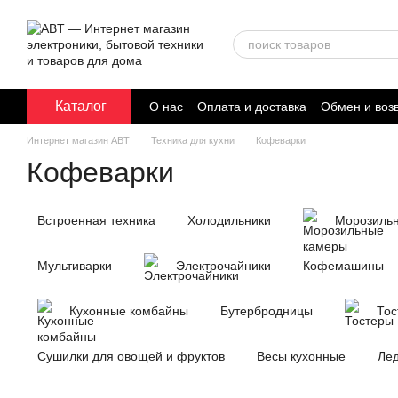
Перейти к основному контенту
Каталог
О нас
Оплата и доставка
Обмен и воз
Договор публичной оферты
Интернет магазин ABT
Техника для кухни
Кофеварки
Кофеварки
Встроенная техника
Холодильники
Морозиль
Мультиварки
Электрочайники
Кофемашины
Кухонные комбайны
Бутербродницы
Тос
Сушилки для овощей и фруктов
Весы кухонные
Ле