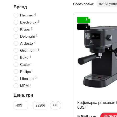
по популяр
Сортировка:
Бренд
4
Heinner
3
2
Electrolux
3
5
Krups
3
Delonghi
4
Ardesto
1
Grunhelm
1
Beko
1
Catler
1
Philips
2
Liberton
1
MPM
Цена, грн
Кофеварка рожковая E
От Цена, грн
До Цена, грн
OK
6BST
Купит
5 859 грн