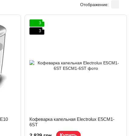
Отображение:
3
3
0E10
Кофеварка капельная Electrolux E5CM1-
6ST
Купить
2 829 грн