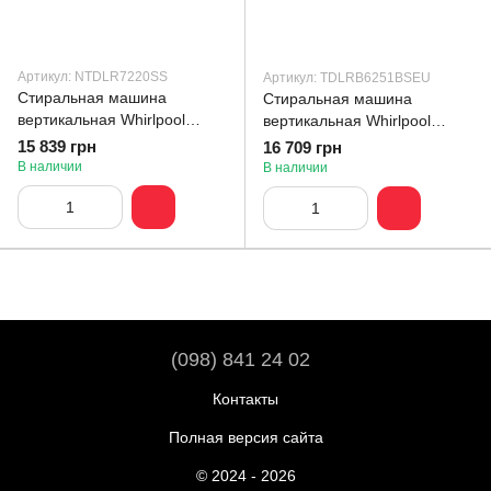
Артикул: NTDLR7220SS
Артикул: TDLRB6251BSEU
Стиральная машина
Стиральная машина
вертикальная Whirlpool
вертикальная Whirlpool
NTDLR 7220SS
TDLRB 6251BS EU
15 839 грн
16 709 грн
В наличии
В наличии
(098) 841 24 02
Контакты
Полная версия сайта
© 2024 - 2026