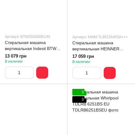
Артикул: BTWS50400EU/N
Артикул: HWM-TL8013IVKSA+++
Стиральная машина
Стиральная машина
вертикальная Indesit BTW
вертикальная HEINNER
S50400 EU/N
HWM-TL8013IVKSA+++
13 079 грн
17 059 грн
В наличии
В наличии
3
3