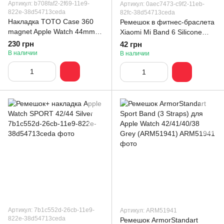
Артикул: b708faf2-2f69-11e9-
Артикул: 0aec7473-c9f2-11eb-
822e-38d54713ceda
82fc-38d54713ceda
Накладка TOTO Case 360
Ремешок в фитнес-браслета
magnet Apple Watch 44mm
Xiaomi Mi Band 6 Silicone
(Series 4) Red
Light Pink
230 грн
42 грн
В наличии
В наличии
Артикул: 7b1c552d-26cb-11e9-
Артикул: ARM51941
822e-38d54713ceda
Ремешок ArmorStandart