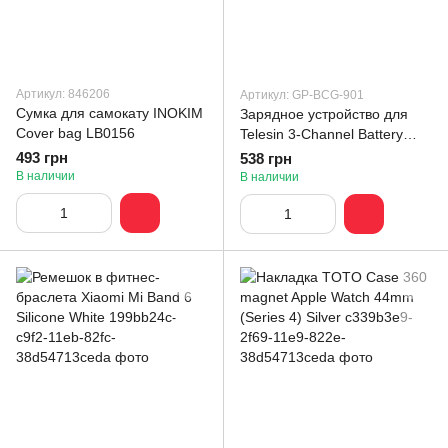
Артикул: 846206
Артикул: GP-BCG-901
Сумка для самокату INOKIM
Зарядное устройство для
Cover bag LB0156
Telesin 3-Channel Battery
Charger для Hero 9/10/11
493 грн
538 грн
(GP-BCG-901)
В наличии
В наличии