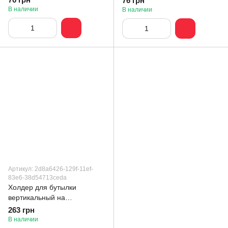
76 грн
(SWB3840AP)
(SWB3840PRL)
В наличии
В наличии
Артикул: 2d8a6426-129f-11ef-
83e6-38d54713ceda
Холдер для бутылки
вертикальный на
электросамокат/велосипед
263 грн
В наличии