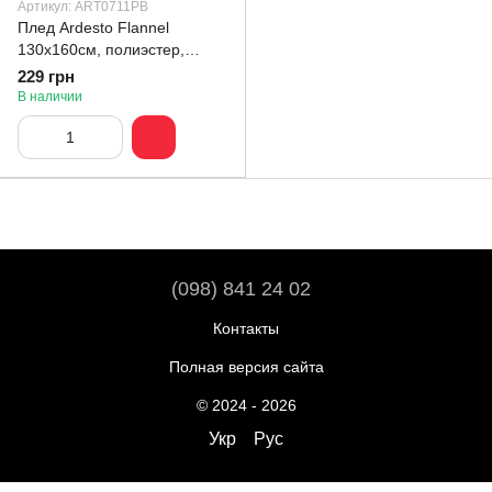
Артикул: ART0711PB
Плед Ardesto Flannel
130x160см, полиэстер,
клеточка, бежевый
229 грн
(ART0711PB)
В наличии
(098) 841 24 02
Контакты
Полная версия сайта
© 2024 - 2026
Укр
Рус