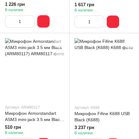
(PLWM00012101)
(GMOD00022401)
1 226 грн
1 617 грн
В наличии
В наличии
Артикул: ARM80117
Артикул: K688
Микрофон Armorstandart
Микрофон Fifine K688 USB
ASM3 mini-jack 3.5 мм Black
Black (K688)
(ARM80117)
510 грн
3 237 грн
В наличии
В наличии