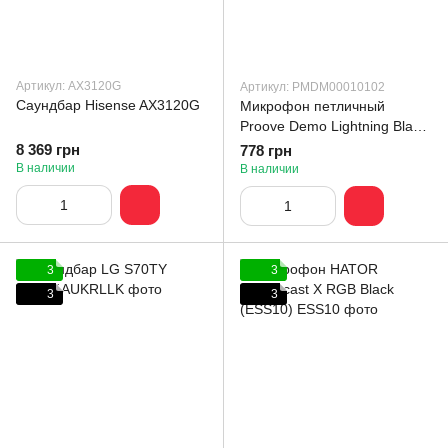
Артикул: AX3120G
Артикул: PMDM00010102
Саундбар Hisense AX3120G
Микрофон петличный
Proove Demo Lightning Black
(PMDM00010102)
8 369 грн
778 грн
В наличии
В наличии
3
3
3
3