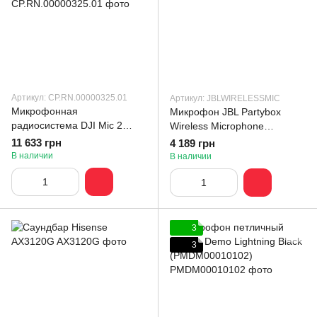
Артикул: CP.RN.00000325.01
Артикул: JBLWIRELESSMIC
Микрофонная
Микрофон JBL Partybox
радиосистема DJI Mic 2
Wireless Microphone
2TX+1RX
(JBLWIRELESSMIC)
11 633 грн
4 189 грн
(CP.RN.00000325.01)
В наличии
В наличии
3
3