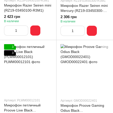
Артикул: RZ19-03450100-R3M1
Артикул: RZ19-03450300-R3M1
Микрофон Razer Seiren mini
Микрофон Razer Seiren mini
(RZ19-03450100-R3M1)
Mercury (RZ19-03450300-
R3M1)
2 423 грн
2 306 грн
В наличии
В наличии
3
3
Артикул: PLWM00012101
Артикул: GMOD00022401
Микрофон петличный
Микрофон Proove Gaming
Proove Live Black
Odius Black