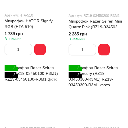
Артикул: HTA-510
Артикул: RZ19-03450200-R3M1
Микрофон HATOR Signify
Микрофон Razer Seiren Mini
RGB (HTA-510)
Quartz Pink (RZ19-03450200-
R3M1)
1 739 грн
2 285 грн
В наличии
В наличии
3
3
3
3