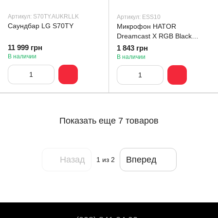
Артикул: S70TY.AUKRLLK
Артикул: ESS10
Саундбар LG S70TY
Микрофон HATOR
Dreamcast X RGB Black
(ESS10)
11 999 грн
1 843 грн
В наличии
В наличии
Показать еще 7 товаров
Назад
Вперед
1
из 2