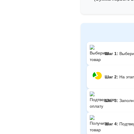
Шаг 1:
Выберит
Шаг 2:
На этап
Шаг 3:
Заполни
Шаг 4:
Подтвер