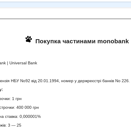
Покупка частинами monobank |
k | Universal Bank
зія НБУ No92 від 20.01.1994, номер у держреєстрі банків No 226.
у:
очки: 1 грн
трочки: 400 000 грн
на ставка: 0,000001%
жів: 3 — 25