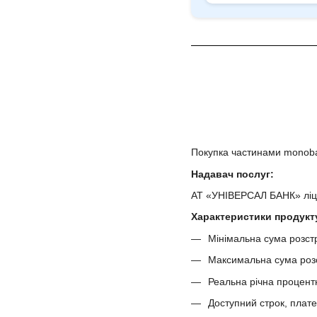
Покупка частинами monoban
Надавач послуг:
АТ «УНІВЕРСАЛ БАНК» ліцен
Характеристики продукт
Мінімальна сума розстр
Максимальна сума розс
Реальна річна процент
Доступний строк, плате