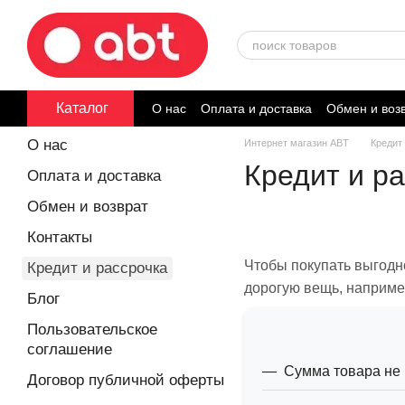
Перейти к основному контенту
Каталог
О нас
Оплата и доставка
Обмен и воз
Договор публичной оферты
О нас
Интернет магазин ABT
Кредит
Кредит и р
Оплата и доставка
Обмен и возврат
Контакты
Чтобы покупать выгодн
Кредит и рассрочка
дорогую вещь, например
Блог
Пользовательское
соглашение
Сумма товара не 
Договор публичной оферты