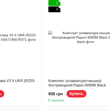
3
3
ata V3 X UKR (RZ03-
Комплект (клавиатура+мышка)
беспроводной Rapoo 8000M Black
ь
Купить
658 грн
В наличии