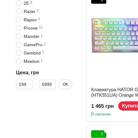
8
2E
5
Razer
4
Rapoo
11
Proove
1
Maxxter
1
GamePro
1
Gembird
1
Meetion
Цена, грн
От Цена, грн
До Цена, грн
OK
Клавиатура HATOR Gr
(HTK551UA) Orange W
Купит
1 465 грн
В наличии
3