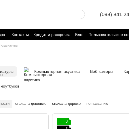
(098) 841 2
врат
Контакты
Кредит и рассрочка
Блог
Пользовательское с
Клавиатуры
виатуры
Компьютерная акустика
Веб-камеры
Ка
 ноутбуков
ности
сначала дешевле
сначала дороже
по названию
3
3