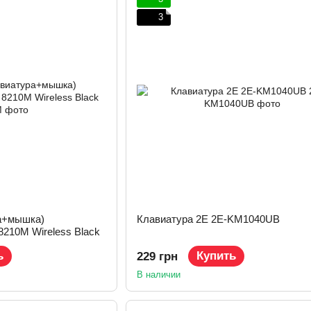
3
а+мышка)
Клавиатура 2E 2E-KM1040UB
210M Wireless Black
ь
Купить
229 грн
В наличии