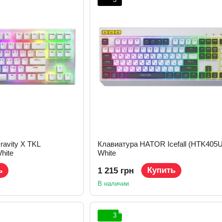
avity X TKL
Клавиатура HATOR Icefall (HTK405
hite
White
ь
Купить
1 215 грн
В наличии
3