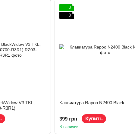
3
3
ackWidow V3 TKL,
Клавиатура Rapoo N2400 Black
0-R3R1)
ь
Купить
399 грн
В наличии