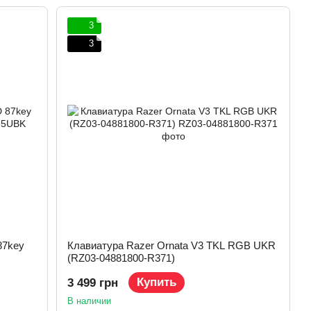
3
3
87key
Клавиатура Razer Ornata V3 TKL RGB UKR
(RZ03-04881800-R371)
Купить
3 499 грн
В наличии