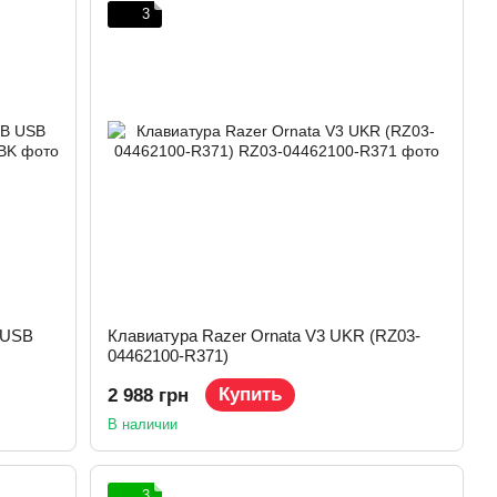
3
 USB
Клавиатура Razer Ornata V3 UKR (RZ03-
04462100-R371)
Купить
2 988 грн
В наличии
3