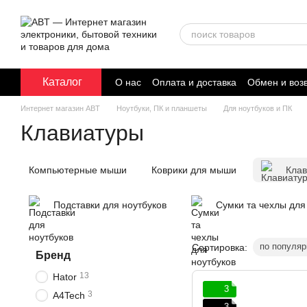
Перейти к основному контенту
Каталог
О нас
Оплата и доставка
Обмен и воз
Договор публичной оферты
Интернет магазин ABT
Ноутбуки, ПК и планшеты
Для ноутбуков и ПК
Клавиатуры
Компьютерные мыши
Коврики для мыши
Кла
Подставки для ноутбуков
Сумки та чехлы для
по популяр
Сортировка:
Бренд
13
Hator
3
3
A4Tech
3