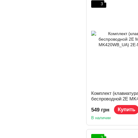
3
Комплект (клавиатур
беспроводной 2E MK4
MK420WB_UA)
Купить
549 грн
В наличии
3