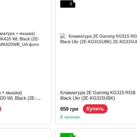
3
а + мышка)
Клавиатура 2E Gaming KG315 RGB
20 WL Black (2E-
Black Ukr (2E-KG315UBK)
Купить
659 грн
В наличии
3