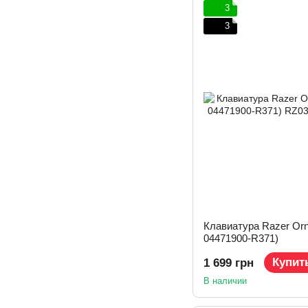
3
3
Клавиатура Razer Orn
04471900-R371)
Купит
1 699 грн
В наличии