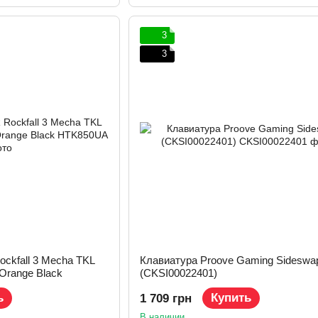
3
3
ckfall 3 Mecha TKL
Клавиатура Proove Gaming Sideswa
Orange Black
(CKSI00022401)
ь
Купить
1 709 грн
В наличии