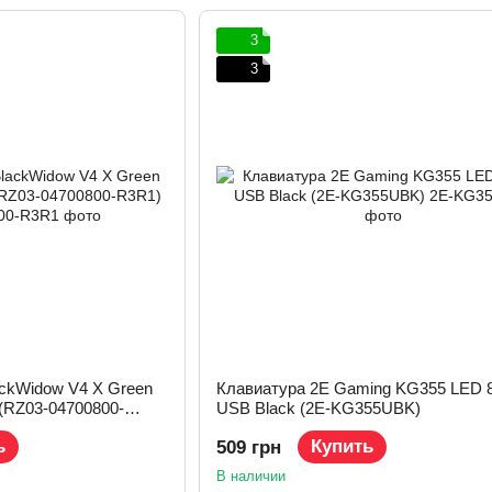
3
3
ackWidow V4 X Green
Клавиатура 2E Gaming KG355 LED 
(RZ03-04700800-
USB Black (2E-KG355UBK)
ь
Купить
509 грн
В наличии