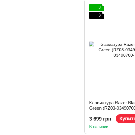
3
3
Клавиатура Razer Bl
Green (RZ03-0349070
Купит
3 699 грн
В наличии