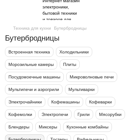
Техника для кухни
Бутербродницы
Бутербродницы
Встроенная техника
Холодильники
Морозильные камеры
Плиты
Посудомоечные машины
Микроволновые печи
Мультипечи и аэрогрили
Мультиварки
Электрочайники
Кофемашины
Кофеварки
Кофемолки
Электропечи
Грили
Мясорубки
Блендеры
Миксеры
Кухонные комбайны
Бутербродницы
Тостеры
Вафельницы