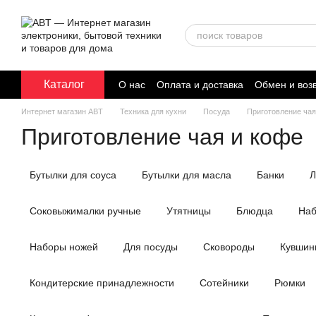
Перейти к основному контенту
Каталог
О нас
Оплата и доставка
Обмен и воз
Договор публичной оферты
Интернет магазин ABT
Техника для кухни
Посуда
Приготовление чая
Приготовление чая и кофе
Бутылки для соуса
Бутылки для масла
Банки
Л
Соковыжималки ручные
Утятницы
Блюдца
Наб
Наборы ножей
Для посуды
Сковороды
Кувшин
Кондитерские принадлежности
Сотейники
Рюмки