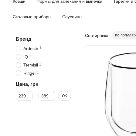
Ковши
Формы для запекания и выпечки
Тарелки и 
Столовые приборы
Соусницы
по популяр
Сортировка:
Бренд
1
Ardesto
2
IQ
1
Termisil
1
Ringel
Цена, грн
От Цена, грн
До Цена, грн
OK