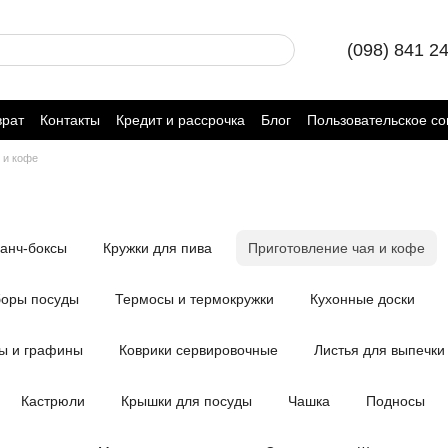
(098) 841 2
врат
Контакты
Кредит и рассрочка
Блог
Пользовательское с
 и кофе
анч-боксы
Кружки для пива
Приготовление чая и кофе
оры посуды
Термосы и термокружки
Кухонные доски
ы и графины
Коврики сервировочные
Листья для выпечки
Кастрюли
Крышки для посуды
Чашка
Подносы