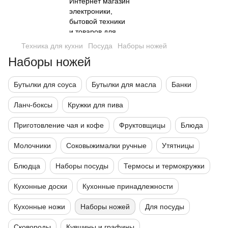
Техника для кухни
Посуда
Наборы ножей
Наборы ножей
Бутылки для соуса
Бутылки для масла
Банки
Ланч-боксы
Кружки для пива
Приготовление чая и кофе
Фруктовщицы
Блюда
Молочники
Соковыжималки ручные
Утятницы
Блюдца
Наборы посуды
Термосы и термокружки
Кухонные доски
Кухонные принадлежности
Кухонные ножи
Наборы ножей
Для посуды
Сковороды
Кувшины и графины