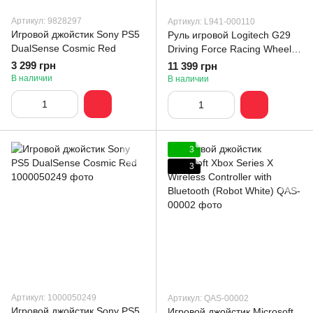
Артикул: 9828297
Артикул: L941-000110
Игровой джойстик Sony PS5
Руль игровой Logitech G29
DualSense Cosmic Red
Driving Force Racing Wheel
(941-000110, 941-000112)
3 299 грн
11 399 грн
В наличии
В наличии
3
3
Артикул: 1000050249
Артикул: QAS-00002
Игровой джойстик Sony PS5
Игровой джойстик Microsoft