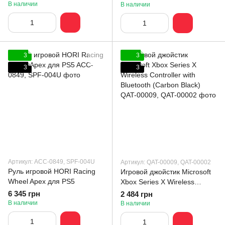
(Velocity Green)
В наличии
В наличии
3
3
3
3
Артикул: ACC-0849, SPF-004U
Артикул: QAT-00009, QAT-00002
Руль игровой HORI Racing
Игровой джойстик Microsoft
Wheel Apex для PS5
Xbox Series X Wireless
Controller with Bluetooth
6 345 грн
2 484 грн
(Carbon Black)
В наличии
В наличии