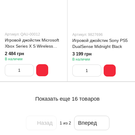
Артикул: QAU-00012
Артикул: 9827696
Игровой джойстик Microsoft
Игровой джойстик Sony PS5
Xbox Series X S Wireless
DualSense Midnight Black
Controller with Bluetooth
2 484 грн
3 199 грн
(Pulse Red)
В наличии
В наличии
Показать еще 16 товаров
Назад
Вперед
1
из 2