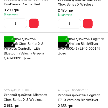
DualSense Cosmic Red
Xbox Series X Wireless
Controller with Bluetooth
3 299 грн
2 475 грн
(Robot White)
В наличии
В наличии
3
3
3
3
Артикул: QAU-00091
Артикул: L940-000145
Игровой джойстик Microsoft
Игровой джойстик Logitech
Xbox Series X S Wireless
F710 Wireless Black/Silver
Controller with Bluetooth
(940-000145)
2 531 грн
2 356 грн