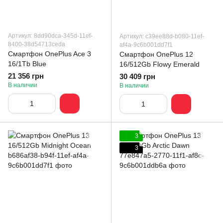
Артикул: 8dd90dca-345d-11ef-
Артикул: c39ee88d-b080-11ef-
8400-38d54713ceda
af4a-9c6b001dd7f1
Смартфон OnePlus Ace 3
Смартфон OnePlus 12
16/1Tb Blue
16/512Gb Flowy Emerald
21 356 грн
30 409 грн
В наличии
В наличии
3
3