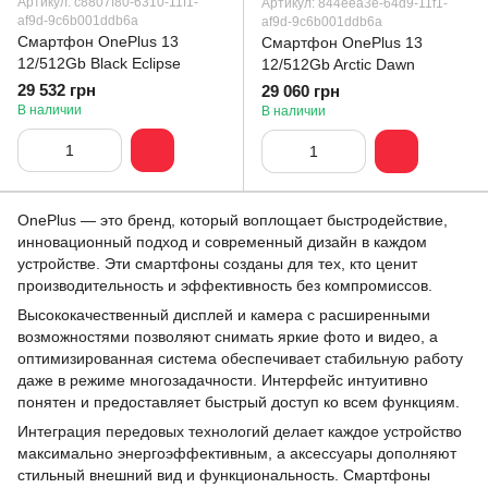
Артикул: c8807f80-6310-11f1-
Артикул: 844eea3e-64d9-11f1-
af9d-9c6b001ddb6a
af9d-9c6b001ddb6a
Смартфон OnePlus 13
Смартфон OnePlus 13
12/512Gb Black Eclipse
12/512Gb Arctic Dawn
29 532 грн
29 060 грн
В наличии
В наличии
OnePlus — это бренд, который воплощает быстродействие,
инновационный подход и современный дизайн в каждом
устройстве. Эти смартфоны созданы для тех, кто ценит
производительность и эффективность без компромиссов.
Высококачественный дисплей и камера с расширенными
возможностями позволяют снимать яркие фото и видео, а
оптимизированная система обеспечивает стабильную работу
даже в режиме многозадачности. Интерфейс интуитивно
понятен и предоставляет быстрый доступ ко всем функциям.
Интеграция передовых технологий делает каждое устройство
максимально энергоэффективным, а аксессуары дополняют
стильный внешний вид и функциональность. Смартфоны