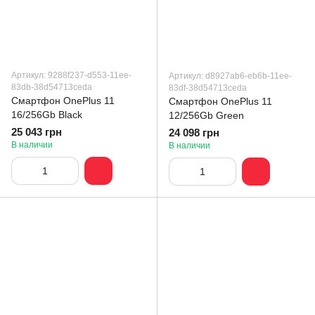
Артикул: 9288f237-d553-11ee-
Артикул: d8927ab6-eb6b-11ee-
83db-38d54713ceda
83df-38d54713ceda
Смартфон OnePlus 11
Смартфон OnePlus 11
16/256Gb Black
12/256Gb Green
25 043 грн
24 098 грн
В наличии
В наличии