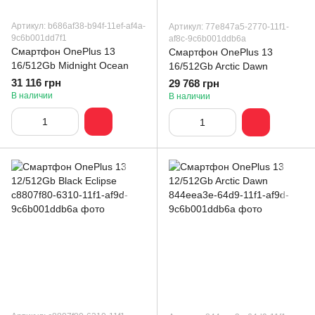
Артикул: b686af38-b94f-11ef-af4a-
Артикул: 77e847a5-2770-11f1-
9c6b001dd7f1
af8c-9c6b001ddb6a
Смартфон OnePlus 13
Смартфон OnePlus 13
16/512Gb Midnight Ocean
16/512Gb Arctic Dawn
31 116 грн
29 768 грн
В наличии
В наличии