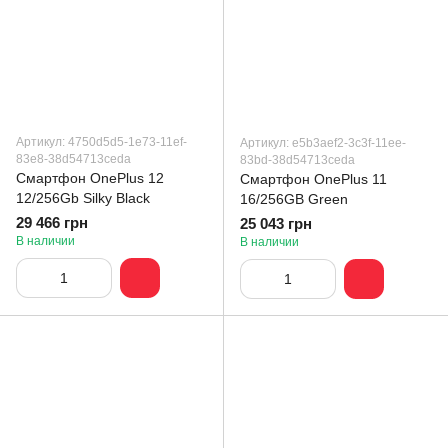
Артикул: 4750d5d5-1e73-11ef-
Артикул: e5b3aef2-3c3f-11ee-
83e8-38d54713ceda
83bd-38d54713ceda
Смартфон OnePlus 12
Смартфон OnePlus 11
12/256Gb Silky Black
16/256GB Green
29 466 грн
25 043 грн
В наличии
В наличии