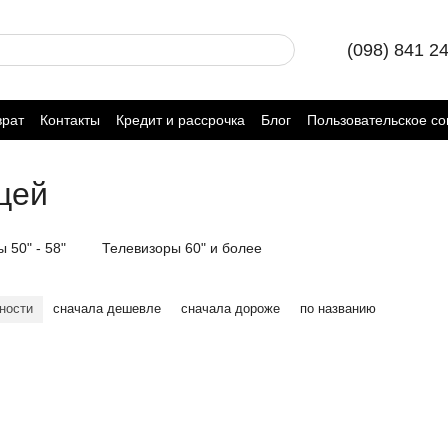
(098) 841 2
врат
Контакты
Кредит и рассрочка
Блог
Пользовательское с
цей
 50" - 58"
Телевизоры 60" и более
ности
сначала дешевле
сначала дороже
по названию