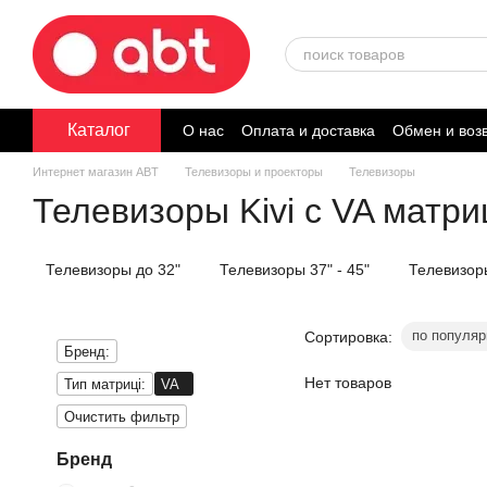
Перейти к основному контенту
Каталог
О нас
Оплата и доставка
Обмен и воз
Договор публичной оферты
Интернет магазин ABT
Телевизоры и проекторы
Телевизоры
Телевизоры Kivi с VA матри
Телевизоры до 32"
Телевизоры 37" - 45"
Телевизоры
по популяр
Сортировка:
Бренд:
Нет товаров
Тип матриці:
VA
Очистить фильтр
Бренд