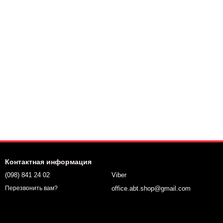
Контактная информация
(098) 841 24 02
Viber
office.abt.shop@gmail.com
Перезвонить вам?