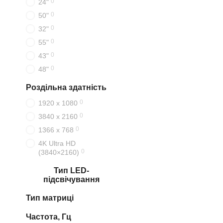
0
24"
0
50"
0
32"
0
55"
0
43"
0
48"
Роздільна здатність
0
1920 x 1080
0
3840 x 2160
0
1366 x 768
4K Ultra HD
0
(3840×2160)
Тип LED-
підсвічування
Тип матриці
Частота, Гц