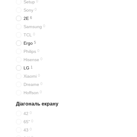
0
Setup
0
Sony
6
2E
0
Samsung
0
TCL
5
Ergo
0
Philips
0
Hisense
1
LG
0
Xiaomi
0
Dreame
0
Hoffson
Діагональ екрану
0
42
0
65"
0
43