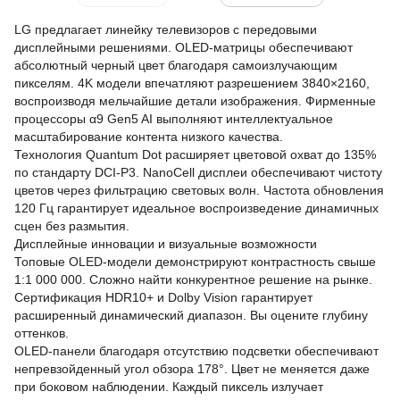
LG предлагает линейку телевизоров с передовыми
дисплейными решениями. OLED-матрицы обеспечивают
абсолютный черный цвет благодаря самоизлучающим
пикселям. 4K модели впечатляют разрешением 3840×2160,
воспроизводя мельчайшие детали изображения. Фирменные
процессоры α9 Gen5 AI выполняют интеллектуальное
масштабирование контента низкого качества.
Технология Quantum Dot расширяет цветовой охват до 135%
по стандарту DCI-P3. NanoCell дисплеи обеспечивают чистоту
цветов через фильтрацию световых волн. Частота обновления
120 Гц гарантирует идеальное воспроизведение динамичных
сцен без размытия.
Дисплейные инновации и визуальные возможности
Топовые OLED-модели демонстрируют контрастность свыше
1:1 000 000. Сложно найти конкурентное решение на рынке.
Сертификация HDR10+ и Dolby Vision гарантирует
расширенный динамический диапазон. Вы оцените глубину
оттенков.
OLED-панели благодаря отсутствию подсветки обеспечивают
непревзойденный угол обзора 178°. Цвет не меняется даже
при боковом наблюдении. Каждый пиксель излучает