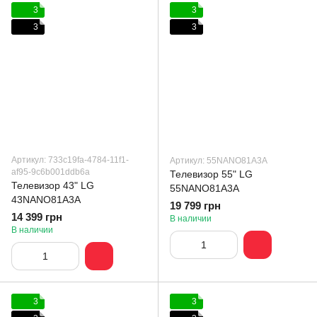
3
3
3
3
Артикул: 733c19fa-4784-11f1-
Артикул: 55NANO81A3A
af95-9c6b001ddb6a
Телевизор 55" LG
Телевизор 43" LG
55NANO81A3A
43NANO81A3A
19 799 грн
14 399 грн
В наличии
В наличии
3
3