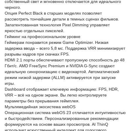
собственный свет и мгновенно отключается для идеального
черного.
Опция Perfect Black в старших моделях позволяет
рассмотреть тончайшие детали в темных сценах фильмов.
Запатентованная технология Pixel Dimming управляет
яркостью отдельных пикселей.
Гейминг на профессиональном уровне
Геймерам понравится режим Game Optimizer. Низкая
задержка ввода – всего 5,8 мс. Поддержка VRR минимизирует
разрывы кадров при скачках FPS.
HDMI 2.1 порты обеспечивают пропускную способность до 48
Гбит/с. AMD FreeSync Premium и NVIDIA G-Sync создают
идеальную синхронизацию с видеокартой. Автоматический
режим низкой задержки (ALLM) активируется при запуске
игры.
Dashboard отображает ключевую информацию: FPS, HDR,
VRR – всё на одном экране. Вы легко контролируете
параметры без прерывания геймплея.
Мультимедийная экосистема webOS
Операционная система webOS 23 отличается интуитивностью
и быстродействием. Персонализированные рекомендации
формируются на основе ваших просмотров. AI ThinQ
использует искусственный интеллект для голосового