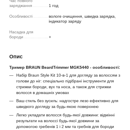
Час повного
заряджання
1 год
Особливості
вологе очищення, швидка зарядка,
індикатор заряду
Насадка для
бороди
+
Опис
Тример BRAUN BeardTrimmer MGK5440 - особливості:
Набір Braun Style Kit 10-в-1 для догляду за волоссям з
голови до ніг: спеціально підібрані інструменти для
стрижки бороди, вух та носа, а також для стрижки
волосся в домашніх умовах
Ваш стиль без зусиль: надгостре лезо ефективно для
швидкого догляду за будь-якою поверхнею
Легко укладати волосся будь-якої довжини: відмінні
результати на волоссі будь-якої довжини за
допомогою гребенів 1 і 2 мм та гребнів для бороди