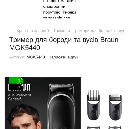
Краса та здоров'я
Тримери
Тримери для бороди та вусів
Тример для бороди та вусів Braun
MGK5440
Артикул:
MGK5440
Написати відгук
3
3