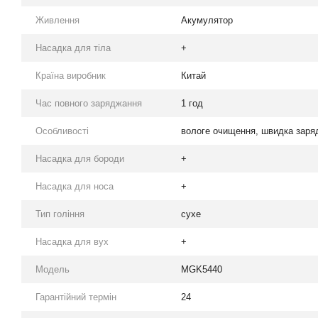
Живлення
Акумулятор
Насадка для тіла
+
Країна виробник
Китай
Час повного заряджання
1 год
Особливості
вологе очищення, швидка заряд
Насадка для бороди
+
Насадка для носа
+
Тип гоління
сухе
Насадка для вух
+
Модель
MGK5440
Гарантійний термін
24