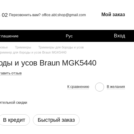
4 02
Мой заказ
Перезвонить вам?
office.abt.shop@gmail.com
Вход
оглашение
Рус
ровье
Триммеры
Триммеры для бороды и усов
риммер для бороды и усов Braun MGK5440
оды и усов Braun MGK5440
тавить отзыв
К сравнению
В желания
тельной скидки
В кредит
Быстрый заказ