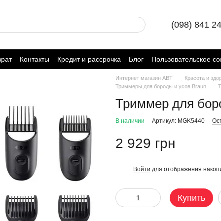
(098) 841 2
врат
Контакты
Кредит и рассрочка
Блог
Пользовательское с
Интернет магазин ABT
Красота и здо
Триммеры для бороды и усов Braun
Т
Триммер для бор
В наличии
Артикул: MGK5440
Ос
2 929 грн
Войти
для отображения накопи
%
Купить