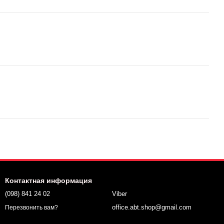
Контактная информация
(098) 841 24 02
Viber
office.abt.shop@gmail.com
Перезвонить вам?