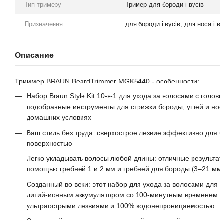
Тип тримеру
Тример для бороди і вусів
Призначення
для бороди і вусів, для носа і 
Описание
Триммер BRAUN BeardTrimmer MGK5440 - особенности:
Набор Braun Style Kit 10-в-1 для ухода за волосами с голо
подобранные инструменты для стрижки бороды, ушей и носа
домашних условиях
Ваш стиль без труда: сверхострое лезвие эффективно для
поверхностью
Легко укладывать волосы любой длины: отличные результа
помощью гребней 1 и 2 мм и гребней для бороды (3–21 м
Созданный во веки: этот набор для ухода за волосами д
литий-ионным аккумулятором со 100-минутным временем 
ультраострыми лезвиями и 100% водонепроницаемостью.