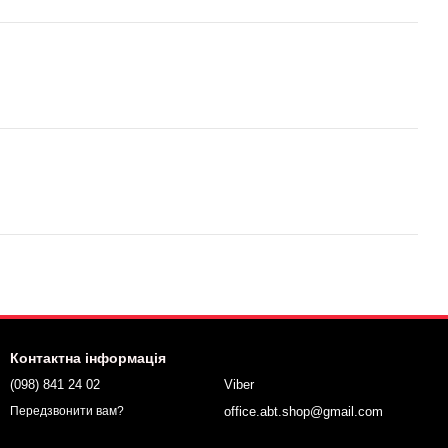
Контактна інформація
(098) 841 24 02
Viber
office.abt.shop@gmail.com
Передзвонити вам?