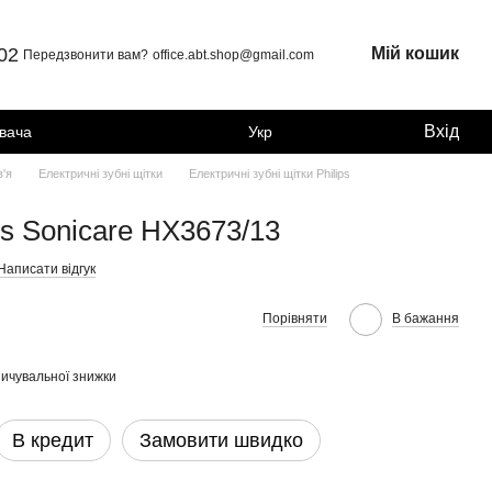
 02
Мій кошик
Передзвонити вам?
office.abt.shop@gmail.com
Вхід
увача
Укр
в'я
Електричні зубні щітки
Електричні зубні щітки Philips
ps Sonicare HX3673/13
Написати відгук
Порівняти
В бажання
ичувальної знижки
В кредит
Замовити швидко