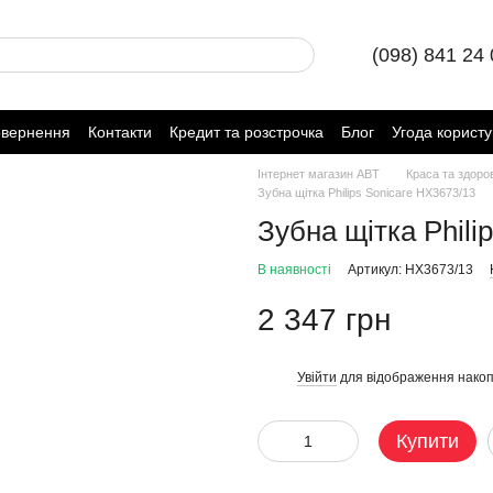
(098) 841 24
овернення
Контакти
Кредит та розстрочка
Блог
Угода корист
Інтернет магазин ABT
Краса та здоро
Зубна щітка Philips Sonicare HX3673/13
Зубна щітка Phili
В наявності
Артикул: HX3673/13
2 347 грн
Увійти
для відображення накоп
%
Купити