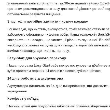
2-хвилинний таймер SmarTimer та 30-секундний таймер QuadP
протягом рекомендованого часу для кожної ділянки ротової п
оптимальний результат чищення.
Знає, коли потрібно замінити чистячу насадку
Всі насадки, що чистять, зношуються, тому важливо стежити з
забезпечує ефективне чищення зубів. Наша технологія BrushSy
використання насадки, що чистить, і рівень тиску на неї. Brush
необхідність заміни на ручці щітки і видасть короткий звуковий
замінити насадку, що чистить, на нову.
Easy-Start для зручного переходу
Наша програма Easy-Start забезпечує поступове та дбайливе 
зубів протягом перших 14 сеансів з новою зубною щіткою.
14 днів роботи від акумулятора
Акумулятора вистачить на 14 днів використання, що дозволить
заряджання.
Комфорт у поїздці
Якісний чохол для подорожей забезпечує гігієнічне зберігання 