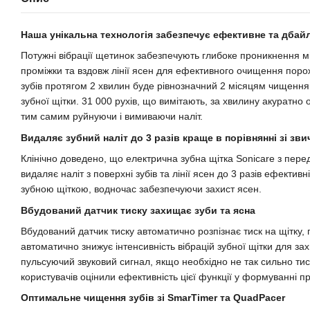
Наша унікальна технологія забезпечує ефективне та дба
Потужні вібрації щетинок забезпечують глибоке проникнення м
проміжки та вздовж лінії ясен для ефективного очищення пор
зубів протягом 2 хвилин буде рівнозначний 2 місяцям чищення
зубної щітки. 31 000 рухів, що вимітають, за хвилину акуратно
тим самим руйнуючи і вимиваючи наліт.
Видаляє зубний наліт до 3 разів краще в порівнянні зі з
Клінічно доведено, що електрична зубна щітка Sonicare з пере
видаляє наліт з поверхні зубів та лінії ясен до 3 разів ефектив
зубною щіткою, водночас забезпечуючи захист ясен.
Вбудований датчик тиску захищає зуби та ясна
Вбудований датчик тиску автоматично розпізнає тиск на щітку,
автоматично знижує інтенсивність вібрацій зубної щітки для за
пульсуючий звуковий сигнал, якщо необхідно не так сильно тисн
користувачів оцінили ефективність цієї функції у формуванні п
Оптимальне чищення зубів зі SmarTimer та QuadPacer