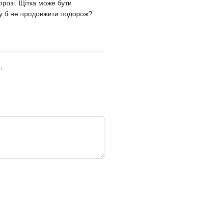
орозі. Щітка може бути
му б не продовжити подорож?
ю