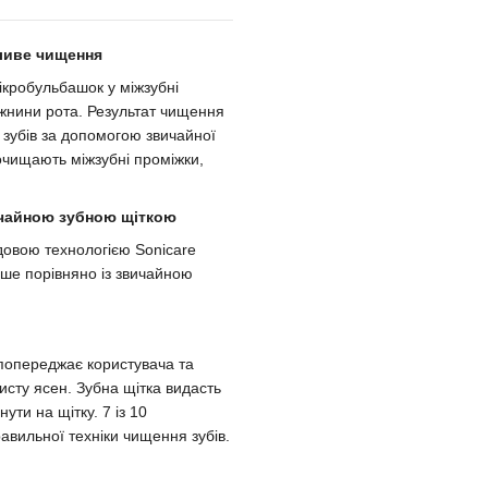
йливе чищення
ікробульбашок у міжзубні
ожнини рота. Результат чищення
 зубів за допомогою звичайної
 очищають міжзубні проміжки,
вичайною зубною щіткою
довою технологією Sonicare
ніше порівняно із звичайною
 попереджає користувача та
хисту ясен. Зубна щітка видасть
ути на щітку. 7 із 10
равильної техніки чищення зубів.