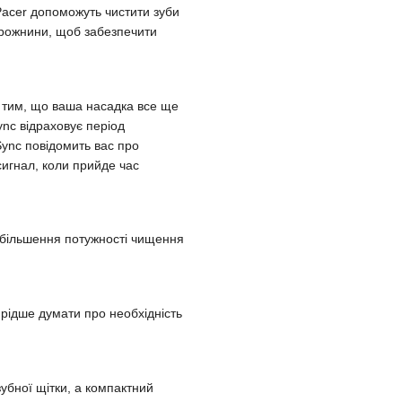
acer допоможуть чистити зуби
орожнини, щоб забезпечити
а тим, що ваша насадка все ще
nc відраховує період
Sync повідомить вас про
 сигнал, коли прийде час
збільшення потужності чищення
 рідше думати про необхідність
зубної щітки, а компактний