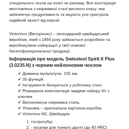
спеціального чохла на поясі чи рюкзаку. Вся конструкція
виготовлена з неіржавної сталі високого класу, яка
забезпечує продуктивність та міцність усіх пристроїв,
надійний захист від корозії.
Victorinox (Вікторінокс) – легендарний швейцарський
виробник, який з 1884 року займається розробкою та
виробництвом найкращої у світі ножової
багатофункціональної продукції.
Інформація про модель Swisstool Spirit X Plus
(3.0235.N) з чорним нейлоновим чохлом
✔ Довжина мультитула: 105 мм
✔ 35 функцій.
✔ Інструменти блокуються у робочому стані.
✔ Розширена комплектація завдяки набору біт з
ключем.
✔ Високоякісна неіржавна сталь.
✔ Упаковка – оригінальна картонна коробка.
✔ Victorinox AG, Швейцарія.
1. гострогубці
2. - кусачки для тонкого дроту (до 40 HRC)