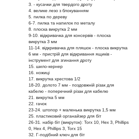
3. - кусачки для твердого дроту
4. велике лезо з блокуванням
5. пилка по дереву
6-7. пилка та напилок по металу
8. плоска викрутка 2 мм
9-10. відкривачка для консервів - плоска
викрутка 3 мм
11-14. відкривачка для пляшок - плоска викрутка
6 мм - пристрій для відкривання ящиків -
інструмент для згинання дроту
15. шило-кернер
16. ножиці
17. викрутка хрестова 1/2
18-20. долото 7 мм - поздовжній різак для
кабелю - поперечний різак для кабелю
21. викрутка 5 мм
22. гачок
23-24. штопор + маленька викрутка 1,5 мм
25. пластиковий органайзер для біт
26-31. набір біт (викруток): Torx 10, Hex 3, Phillips
0, Hex 4, Phillips 3, Torx 15
32. Г-подібний ключ для біт