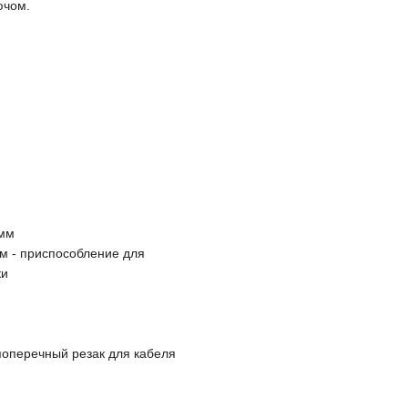
ючом.
 мм
мм - приспособление для
ки
 поперечный резак для кабеля