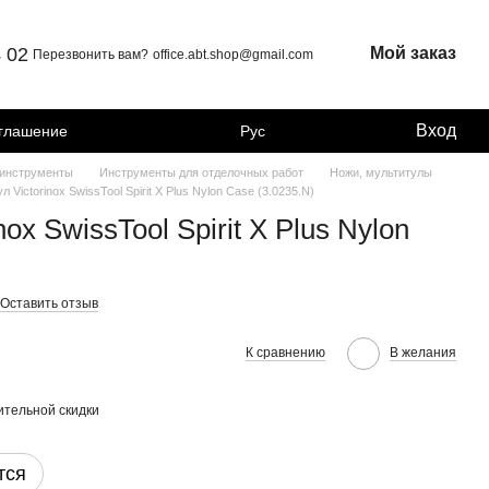
4 02
Мой заказ
Перезвонить вам?
office.abt.shop@gmail.com
Вход
оглашение
Рус
 инструменты
Инструменты для отделочных работ
Ножи, мультитулы
л Victorinox SwissTool Spirit X Plus Nylon Case (3.0235.N)
ox SwissTool Spirit X Plus Nylon
Оставить отзыв
К сравнению
В желания
тельной скидки
тся