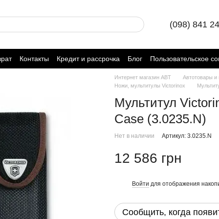
(098) 841 2
врат
Контакты
Кредит и рассрочка
Блог
Пользовательское с
Интернет магазин ABT
Автотовары и
Ножи, мультитулы Victorinox
Мультиту
Мультитул Victorin
Case (3.0235.N)
Нет в наличии
Артикул: 3.0235.N
12 586 грн
Войти
для отображения накопи
%
Сообщить, когда появи