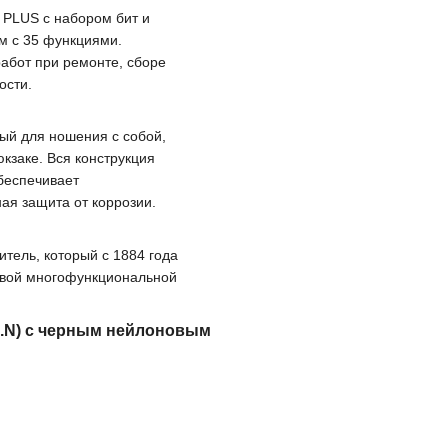
 PLUS с набором бит и
м с 35 функциями.
абот при ремонте, сборе
ости.
тный для ношения с собой,
кзаке. Вся конструкция
беспечивает
ая защита от коррозии.
итель, который с 1884 года
евой многофункциональной
35.N) с черным нейлоновым