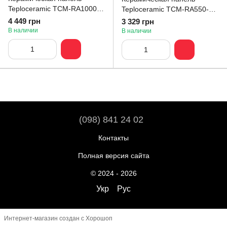
Teploceramic TCM-RA1000-
Teploceramic TCM-RA550-
12073
49202
4 449 грн
3 329 грн
В наличии
В наличии
(098) 841 24 02
Контакты
Полная версия сайта
© 2024 - 2026
Укр
Рус
Интернет-магазин создан с Хорошоп