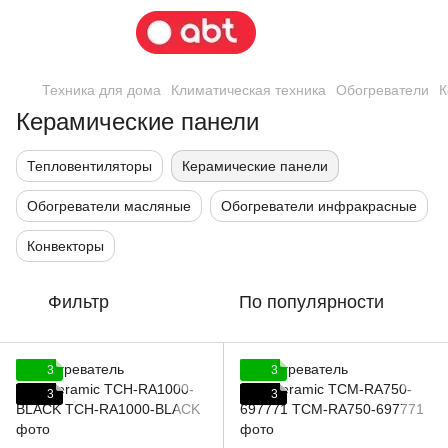
Техника для дома
Климатическая техника
Обогреватели
К
Керамические панели
Тепловентиляторы
Керамические панели
Обогреватели масляные
Обогреватели инфракрасные
Конвекторы
Фильтр
По популярности
3
3
3
3