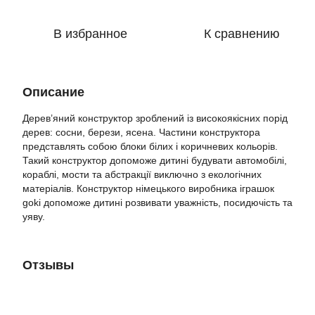
В избранное
К сравнению
Описание
Дерев’яний конструктор зроблений із високоякісних порід
дерев: сосни, берези, ясена. Частини конструктора
представлять собою блоки білих і коричневих кольорів.
Такий конструктор допоможе дитині будувати автомобілі,
кораблі, мости та абстракції виключно з екологічних
матеріалів. Конструктор німецького виробника іграшок
goki допоможе дитині розвивати уважність, посидючість та
уяву.
Отзывы