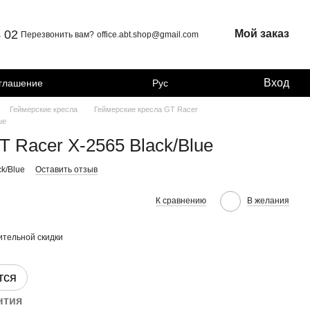
4 02
Мой заказ
Перезвонить вам?
office.abt.shop@gmail.com
Вход
оглашение
Рус
Геймерские кресла
Геймерские кресла GT Racer
ue
T Racer X-2565 Black/Blue
ck/Blue
Оставить отзыв
К сравнению
В желания
тельной скидки
тся
нтия