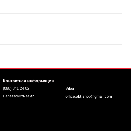
Контактная информация
(098) 841 24 02
Viber
office.abt.shop@gmail.com
Перезвонить вам?