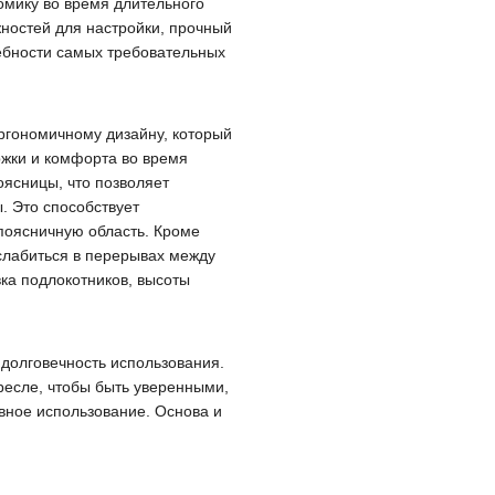
омику во время длительного
жностей для настройки, прочный
ебности самых требовательных
ргономичному дизайну, который
жки и комфорта во время
оясницы, что позволяет
. Это способствует
поясничную область. Кроме
сслабиться в перерывах между
ка подлокотников, высоты
долговечность использования.
ресле, чтобы быть уверенными,
вное использование. Основа и