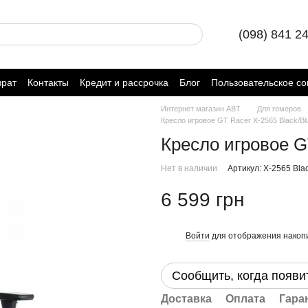
(098) 841 2
врат
Контакты
Кредит и рассрочка
Блог
Пользовательское с
Интернет магазин ABT
Для гемеров
Кресло игровое GT Racer X-2565 Black/Bl
Кресло игровое G
Нет в наличии
Артикул: X-2565 Bla
6 599 грн
Войти
для отображения накопи
%
Сообщить, когда появи
Доставка
Оплата
Гара