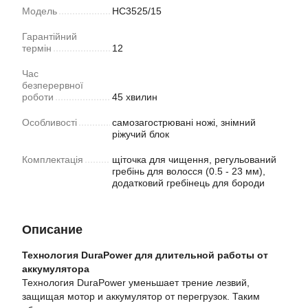
Модель
HC3525/15
Гарантійний
термін
12
Час
безперервної
роботи
45 хвилин
Особливості
самозагострювані ножі, знімний
ріжучий блок
Комплектація
щіточка для чищення, регульований
гребінь для волосся (0.5 - 23 мм),
додатковий гребінець для бороди
Описание
Технология DuraPower для длительной работы от
аккумулятора
Технология DuraPower уменьшает трение лезвий,
защищая мотор и аккумулятор от перегрузок. Таким