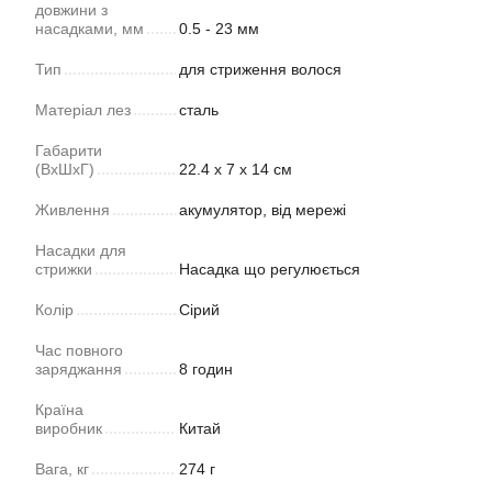
довжини з
насадками, мм
0.5 - 23 мм
Тип
для стриження волося
Матеріал лез
сталь
Габарити
(ВхШхГ)
22.4 х 7 х 14 см
Живлення
акумулятор, від мережі
Насадки для
стрижки
Насадка що регулюється
Колір
Сірий
Час повного
заряджання
8 годин
Країна
виробник
Китай
Вага, кг
274 г