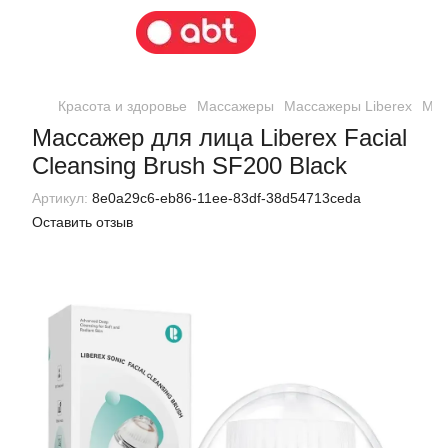
Красота и здоровье
Массажеры
Массажеры Liberex
Мас
Массажер для лица Liberex Facial
Cleansing Brush SF200 Black
Артикул:
8e0a29c6-eb86-11ee-83df-38d54713ceda
Оставить отзыв